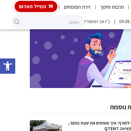
המייל האדום
תרבות וחינוך
זירת המומחים
כ"ו אב התשפ"ו
פתח סרגל 
 נוספות
 לחורף: איך מותחים את עונת החצר,
יעה QTENT