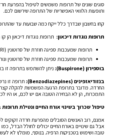
סוגים שונים של תרופות משמשים לטיפול בהפרעת חרדה
ותופעות הלוואי האפשריות של התרופה שירשום לכם.
קחו בחשבון שבדרך כלל ייקח כמה שבועות עד שהתרופה
תרופות נוגדות דיכאון:
תרופות נוגדות דיכאון הן קו 
תרופות שמעכבות ספיגה חוזרת של סרוטונין (SSRI)
תרופות שמעכבות ספיגה חוזרת של סרוטונין ונוראפינפ
בוספירון (
Buspirone
):
ניתן להשתמש בתרופה זו בא
בנזודיאזפינים (
Benzodiazepines
):
תרופה זו נרש
החרדה. מדובר בתרופת הרגעה המשמשת להקלה קצרת טו
התמכרות, הן לא הבחירה הטובה אם יש לכם, או היו לכ
טיפול שכרוך בשינוי אורח החיים ונטילת תרופות ב
אמנם, רוב האנשים הסובלים מהפרעת חרדה זקוקים לפ
אבל גם שינויים באורח החיים יכולים לחולל הבדל, כמו
טובה ושימוש בטכניקות הרפיה. בנוסף, מומלץ לא לעשן, 