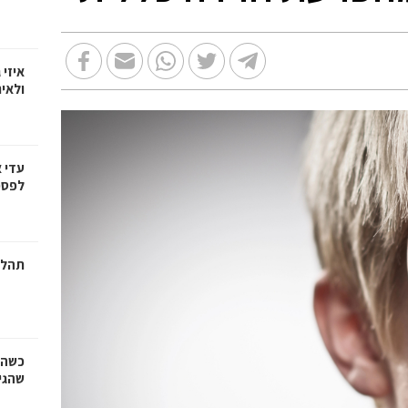
איזי 
ולאי
עדי 
לפספ
תהלי
כשהז
שהגי