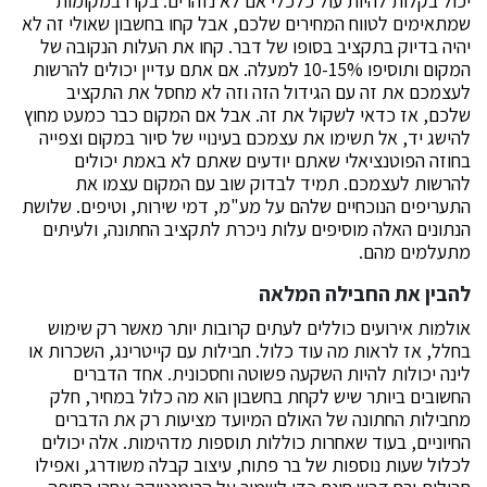
יכול בקלות להיות עול כלכלי אם לא נזהרים. בקרו במקומות
שמתאימים לטווח המחירים שלכם, אבל קחו בחשבון שאולי זה לא
יהיה בדיוק בתקציב בסופו של דבר. קחו את העלות הנקובה של
המקום ותוסיפו 10-15% למעלה. אם אתם עדיין יכולים להרשות
לעצמכם את זה עם הגידול הזה וזה לא מחסל את התקציב
שלכם, אז כדאי לשקול את זה. אבל אם המקום כבר כמעט מחוץ
להישג יד, אל תשימו את עצמכם בעינויי של סיור במקום וצפייה
בחוזה הפוטנציאלי שאתם יודעים שאתם לא באמת יכולים
להרשות לעצמכם. תמיד לבדוק שוב עם המקום עצמו את
התעריפים הנוכחיים שלהם על מע"מ, דמי שירות, וטיפים. שלושת
הנתונים האלה מוסיפים עלות ניכרת לתקציב החתונה, ולעיתים
מתעלמים מהם.
להבין את החבילה המלאה
אולמות אירועים כוללים לעתים קרובות יותר מאשר רק שימוש
בחלל, אז לראות מה עוד כלול. חבילות עם קייטרינג, השכרות או
לינה יכולות להיות השקעה פשוטה וחסכונית. אחד הדברים
החשובים ביותר שיש לקחת בחשבון הוא מה כלול במחיר, חלק
מחבילות החתונה של האולם המיועד מציעות רק את הדברים
החיוניים, בעוד שאחרות כוללות תוספות מדהימות. אלה יכולים
לכלול שעות נוספות של בר פתוח, עיצוב קבלה משודרג, ואפילו