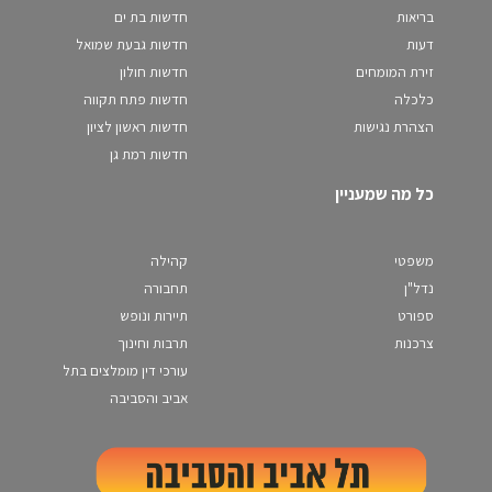
בריאות
חדשות בת ים
דעות
חדשות גבעת שמואל
זירת המומחים
חדשות חולון
כלכלה
חדשות פתח תקווה
הצהרת נגישות
חדשות ראשון לציון
חדשות רמת גן
כל מה שמעניין
משפטי
קהילה
נדל"ן
תחבורה
ספורט
תיירות ונופש
צרכנות
תרבות וחינוך
עורכי דין מומלצים בתל
אביב והסביבה