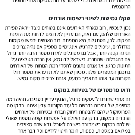
חבילות ירח דבש חינם כדי לשמור על הרומנטיקה אחרי החופה
הרומנטית.
שקלו גמישות לשינוי רשימות אורחים
נכון לעכשיו, רוב מארחי האירועים אינם בטוחים כיצד ייראה ספירת
האורחים שלהם, עם זאת, הם עדיין לא רוצים לדחות את הזמנת
המקום. לכן, הסתגלות היא המפתח. רוב האנשים יחפשו מקומות
מודולרים, שיכולים להרגיש אינטימיים מספיק אם נהיה צריכים
חגיגה קטנה יותר, אבל גם מסוגלים לארח מספר הרבה יותר גדול
אם ההגבלות ישתחררו. בישראל לדוגמא, אין הרבה רגולציה על
חתונות כרגע. אז אנחנו נתונים לחסדי רמת הנוחות של האורחים
בתכנון המספרים שלנו. מכיוון שאתם לא תדעו את מספר חולי
הקורונה עד אותו התאריך כמעט, אנחנו צריכים מקום גמיש.
ודאו פרמטרים של בטיחות במקום
גם אחרי שחזרנו ל'עסקים כרגיל', הנגיף עדיין בסביבה. תהיה רמה
מסוימת של זהירות נדרשת כל עוד הקורונה עדין איתנו. בדקו מה
הפרוטוקול שלהם להבטחת ריחוק חברתי ובטיחות של אורחים
ועובדים במקום, בדקו עם האולם על אפשרות קומה נוספת שאולי
יש להם במקום כשמדובר בישיבה לאוכל. ודא שהם מצוידים
במלואם במסכות, כפפות, חומר חיטוי לידיים וכל דבר אחר