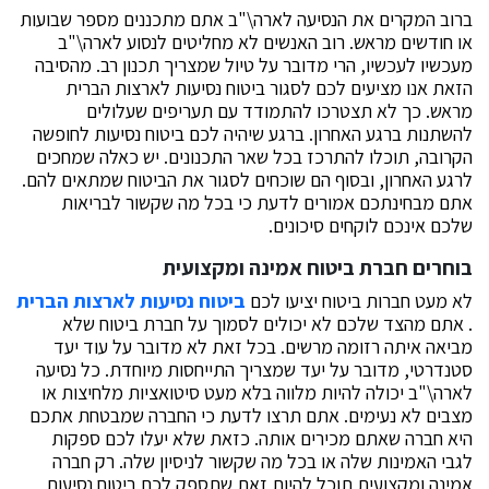
ברוב המקרים את הנסיעה לארה\"ב אתם מתכננים מספר שבועות
או חודשים מראש. רוב האנשים לא מחליטים לנסוע לארה\"ב
מעכשיו לעכשיו, הרי מדובר על טיול שמצריך תכנון רב. מהסיבה
הזאת אנו מציעים לכם לסגור ביטוח נסיעות לארצות הברית
מראש. כך לא תצטרכו להתמודד עם תעריפים שעלולים
להשתנות ברגע האחרון. ברגע שיהיה לכם ביטוח נסיעות לחופשה
הקרובה, תוכלו להתרכז בכל שאר התכנונים. יש כאלה שמחכים
לרגע האחרון, ובסוף הם שוכחים לסגור את הביטוח שמתאים להם.
אתם מבחינתכם אמורים לדעת כי בכל מה שקשור לבריאות
שלכם אינכם לוקחים סיכונים.
בוחרים חברת ביטוח אמינה ומקצועית
לא מעט חברות ביטוח יציעו לכם
ביטוח נסיעות לארצות הברית
. אתם מהצד שלכם לא יכולים לסמוך על חברת ביטוח שלא
מביאה איתה רזומה מרשים. בכל זאת לא מדובר על עוד יעד
סטנדרטי, מדובר על יעד שמצריך התייחסות מיוחדת. כל נסיעה
לארה\"ב יכולה להיות מלווה בלא מעט סיטואציות מלחיצות או
מצבים לא נעימים. אתם תרצו לדעת כי החברה שמבטחת אתכם
היא חברה שאתם מכירים אותה. כזאת שלא יעלו לכם ספקות
לגבי האמינות שלה או בכל מה שקשור לניסיון שלה. רק חברה
אמינה ומקצועית תוכל להיות זאת שתספק לכם ביטוח נסיעות