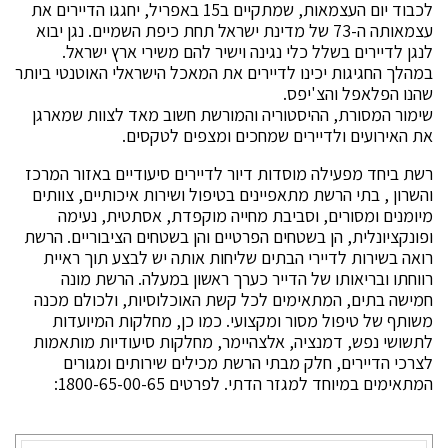
לכבוד יום העצמאות, שמתקיים ב15 באפריל, יחגגו הדיירים את
עצמאותה ה-73 של מדינת ישראל תחת כיפת השמיים. נגן יבוא
לנגן לדיירים בשלל כלי נגינה וישיר להם משירי ארץ ישראל.
במהלך החגיגות יכינו לדיירים את המאכל הישראלי האוטנטי ביותר
שהנו הפלאפל והצ'יפס.
שימור המסורת, ההיסטוריה והמורשת חשוב מאד לצוות שמארגן
את האירועים ולדיירים שמחכים ומצפים לטקסים.
רשת ביחד מפעילה מוסדות דיור לדיירים סיעודיים באזור המרכז
והשרון , בתי הרשת מתאפיינים בטיפול ושירות איכותיים, צוותים
מיומנים ומסורים, וסביבת מחייה מוקפדת, אסתטית, נעימה
ופונקציונלית, הן בשטחים הפרטיים והן בשטחים הציבוריים. הרשת
רואה בשירות לדיירי הבתים שליחות אותה יש לבצע תוך ראיית
רווחתו ובריאותו של הדייר כערך ראשון במעלה. הרשת מונה
חמישה בתים, המתאימים לכל קשת האוכלוסיות, ולכולם מכנה
משותף של טיפול מסור ומקצועי. כמו כן, מחלקות המיועדות
לתשושי נפש, דמנציה, אלצהיימר, מחלקות סיעודיות מותאמות
לצרכי הדיירים, חלק מבתי הרשת מכילים שירותים ומגורים
המתאימים במיוחד למגזר הדתי. לפרטים 1800-65-00-65: