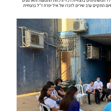
ל המשתתפים בהנחיית רכזי ורכזות התנועות והארגונים
ום התקיים ערב שירים לזכרו של איל יפרח ז"ל בהנחיית