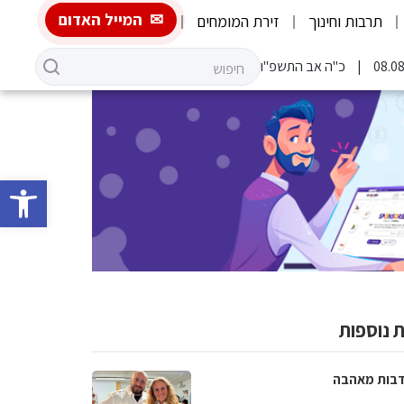
המייל האדום
תרבות וחינוך
זירת המומחים
כ"ה אב התשפ"ו
פתח סרגל 
 נוספות
בות מאהבה