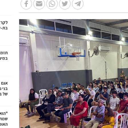
בת-י
תזמו
במינ
אגם 
של ב
"הוא 
שמתנ
האופ