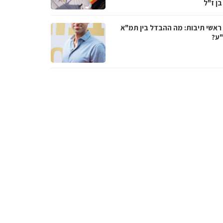
בן ז"ל
ראשי תיבות: מה ההבדל בין תמ"א
ע?