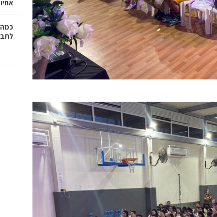
אחיו 
כמה 
לתב"