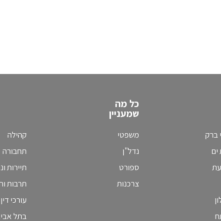
כל מה
שמעניין
 ברק
משפטי
קהילה
ים
נדל"ן
תחבורה
עת
ספורט
תיירות ונ
צרכנות
תרבות וחי
ן
עורכי דין
ח
בתל אבי