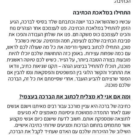
הכתיבה.
התחילו במלאכת הכתיבה
עכשיו כשההשראה כבר ישנה וכתבתם שלד בסיסי לברכה, הגיע
הזמן להתחיל במלאכת הכתיבה. פנו לעצמכם אחר הצהרים נוח
והכינו לעצמכם כוס משקה חם. פנו את שולחן העבודה והפכו את
סביבת הכתיבה שלכם לנעימה, חמה ומזמינה. עכשיו כשהכל
מוכן, התחילו לכתוב בשטף וזרימה את כל מה שעולה לכם לראש,
עם כמה שפחות עצירות. באופן כזה התחושות שלכם יוכלו להיות
מובעות בצורה הטובה ביותר, על הנייר. כשיש לכם טיוטה ראשונית
מוכנה, תוכלו להתחיל בביצוע הגהה – תקנו שגיאות כתיב, וודאו
את התחביר והקשר הלוגי בין המשפטים והפסקאות ונסו להבין אם
המסר שרציתם להביע הועבר. אחרי שסיימתם את כל זה, הברכה
שלכם מוכנה.
ומה אם אני לא מצליח לכתוב את הברכה בעצמי?
כתיבה של ברכה היא עניין מורכב עבור רבים מאיתנו וישנם אנשים
שגם לאחר התמדה ממושכת וניסיונות מאומצים לא מגיעים
לתוצאה שמספקת אותם. חשוב לדעת שישנם כיום אנשי מקצוע
אשר מתמחים בתחום הברכות ומציעים שירותי כתיבה אישיים.
השילוב של ההיכרות שלכם עם האדם שעתיד לקבל את הברכה,