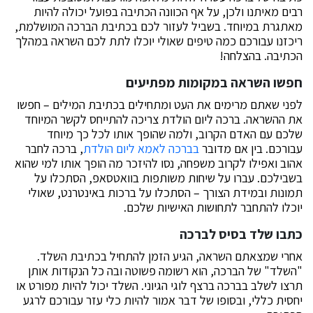
רבים מאיתנו ולכן, על אף הכוונה הכתיבה בפועל יכולה להיות
מאתגרת במיוחד. בשביל לעזור לכם בכתיבת הברכה המושלמת,
ריכזנו עבורכם כמה טיפים שאולי יוכלו לתת לכם השראה במהלך
הכתיבה. בהצלחה!
חפשו השראה במקומות מפתיעים
לפני שאתם מרימים את העט ומתחילים בכתיבת המילים – חפשו
את ההשראה. ברכה ליום הולדת צריכה להתייחס לקשר המיוחד
שלכם עם האדם הקרוב, ולמה שהופך אותו לכל כך מיוחד
עבורכם. בין אם מדובר
בברכה לאמא ליום הולדת
, ברכה לחבר
אהוב ואפילו לקרוב משפחה, נסו להיזכר מה הופך אותו למי שהוא
בשבילכם. עברו על שיחות משותפות בוואטסאפ, הסתכלו על
תמונות ובמידת הצורך – הסתכלו על ברכות באינטרנט, שאולי
יוכלו להתחבר לתחושות האישיות שלכם.
כתבו שלד בסיס לברכה
אחרי שמצאתם השראה, הגיע הזמן להתחיל בכתיבת השלד.
"השלד" של הברכה, הוא רשומה פשוטה ובה כל הנקודות אותן
תרצו לשלב בברכה ברצף לוגי הגיוני. השלד יכול להיות מפורט או
יחסית כללי, ובסופו של דבר אמור להיות כלי עזר עבורכם לרגע