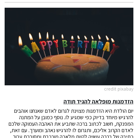
credit pixabay
הזדמנות מופלאה להגיד תודה
יום הולדת היא הזדמנות מצוינת לגרום לאדם שאנחנו אוהבים
להרגיש מיוחד בדיוק כפי שמגיע לו. נוסף כמובן על המתנה
המפנקת, חשוב לכתוב ברכה שתביע את האהבה העמוקה שלכם
לאדם הקרוב אליכם, ותגרום לו להרגיש נאהב ומוערך. עם זאת,
כתיבה של ברכה עשויה להיות מלאכה מורכבת ומסובכת עבור