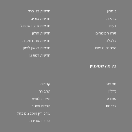
ביטחון
חדשות בני ברק
בריאות
חדשות בת ים
דעות
חדשות גבעת שמואל
זירת המומחים
חדשות חולון
כלכלה
חדשות פתח תקווה
הצהרת נגישות
חדשות ראשון לציון
חדשות רמת גן
כל מה שמעניין
משפטי
קהילה
נדל"ן
תחבורה
ספורט
תיירות ונופש
צרכנות
תרבות וחינוך
עורכי דין מומלצים בתל
אביב והסביבה