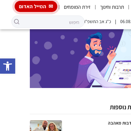
המייל האדום
תרבות וחינוך
זירת המומחים
כ"ג אב התשפ"ו
פתח סרגל 
 נוספות
בות מאהבה