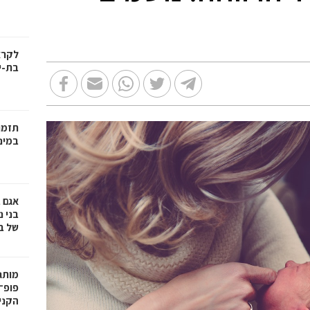
בת-י
תזמו
במינ
אגם 
של ב
פופ־
הקניו