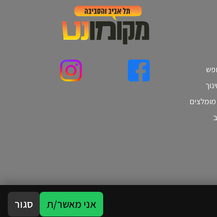
ופש
נוך
 מומלצים
ב
אני מאשר/ת
סגור