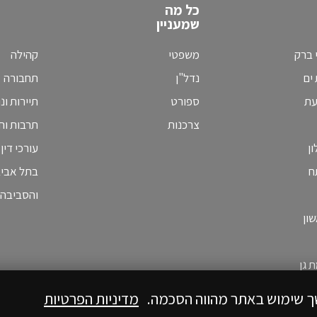
כל מה
שמעניין
 ברק
משפטי
קהילה
ים
נדל"ן
תחבורה
עת
ספורט
תיירות ונ
צרכנות
תרבות וחי
ן
עורכי דין
ח
בתל אבי
והסביבה
ון
 גן
ך שימוש באתר מהווה הסכמה.
מדיניות הפרטיות