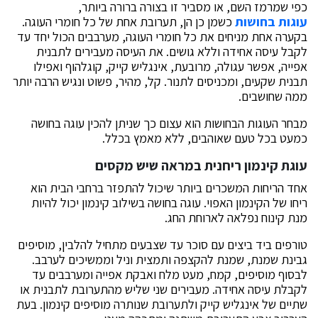
כפי שמרמז השם, או מסביר זו בצורה ברורה ביותר,
עוגות בחושות
כשמן כן הן, תערובת אחת של כל חומרי העוגה.
בקערה אחת מניחים את כל חומרי העוגה, מערבבים הכול יחד עד
לקבל עיסה אחידה וללא גושים. את העיסה מעבירים לתבנית
אפייה, אפשר עגולה, מרובעת, אינגליש קייק, קוגלהוף ואפילו
תבנית שקעים, ומכניסים לתנור. קל, מהיר, פשוט ונגיש הרבה יותר
ממה שחושבים.
מבחר העוגות הבחושות הוא עצום כך שניתן להכין עוגה בחושה
כמעט בכל טעם שאוהבים, ללא מאמץ בכלל.
עוגת קינמון ריחנית במראה שיש מקסים
אחד הריחות המשכרים ביותר שיכול להתפזר ברחבי הבית הוא
ריחו של הקינמון האפוי. עוגה בחושה בשילוב קינמון יכול להיות
מנת קינוח נפלאה לארוחת החג.
טורפים ביד ביצים עם סוכר עד שצבעים מתחיל להלבין, מוסיפים
גבינת שמנת, שמנת להקצפה ותמצית וניל וממשיכים לערבב.
לבסוף מוסיפים, קמח, מעט מלח ואבקת אפייה ומערבבים עד
לקבלת עיסה אחידה. מעבירים שני שליש מהתערובת לתבנית או
שתיים של אינגליש קייק ולתערובת שנותרה מוסיפים קינמון. בעת