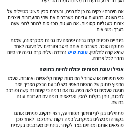
הערבוב צבע התערובת משתנה ומתכהה מעט.
את היתרה יוצקים גם כן לתבנית, ובעזרת סכין פשוט מטיילים על
גבי העוגה. בתנועות עדינות מערבבים את שתי התערובות ויוצרים
צורות מעגליות קסומות. את העוגות מכניסים לתנור לחצי שעה
בערך ומוציאים.
בינתיים מכינים קרם גבינה יפהפה עם גבינת מסקרפונה, שמנת
מתוקה וסוכר. מערבבים אותם היטב ומורחים על העוגה לאחר
שהיא קרה לחלוטין.
עוגת שיש
נהדרת ועליה קרם גבינה יהי סיום
נהדר לכל ארוחה.
אפילו עוגת תפוחים יכולה להיות בחושה
פאי תפוחים או שטרודל הם מנות קינוח קלאסיות ואהובות. טעמו
החמוץ מתוק של התפוח האפוי בשילוב עם הבצק הפריך יוצר
חגיגת טעמים נפלאה בפה. גם אם נדמה כי קינוח זה קשה ומורכב
להכנה, ניתן בקלות להכין ואריאציה דומה עם תערובת עוגה
בחושה.
מתחילים בקילוף וחיתוך תפוחי עץ, רצוי ירוקים. מניחים אותם
בקערה ומבשלים במיקרוגל כמה דקות שיתרככו. לאחר מכן
מוציאים אותם ומניחים בצד לקירור. בינתיים מערבבים בקערית