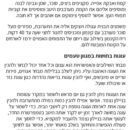
קמח ואבקת אפייה. מקציפים ביצים, סוכר, שמן וגבינה לבנה
ומוסיפים אליהם את הקמח. מערבבים היטב ומוסיפים את קוביות
תפוחי העץ. אפשר להוסיף צימוקים אם אוהבים אך לא חובה.
משמנים תבנית עגולה ויוצקים אליה את התערובת, מפזרים מעל
סוכר מעורבב עם קינמון ומכניסים לתנור לחצי שעה עד 40 דקות.
ריח הקינמון בשילוב עם ריחם של התפוחים האפויים ירמז לאורחים
על הקינוח המובטח להם.
עוגות בחושות במגוון טעמים
מבחר השילובים והאפשרויות הוא עצום וכל אחד יכול לבחור ולהכין
את העוגה האהובה עליו. ניתן לשלב בבלילות מבחר אגוזים, פירות
טריים או מיובשים, ואף להכין עוגות בריאות נהדרות כגון עוגת גזר
או שיבולת שועל.
את העוגות ניתן להכין גם יום מראש ולשמור במקרר עטופות
בניילון נצמד. אפשר אפילו להכין כמות כפולה מהתערובת ולהכין
עוגה אחת לארוחה ועוגה נוספת רק ליושבי הבית. כדי לשמור על
עוגה בחושה לאורך זמן יש לקרר אותה היטב בטמפרטורת החדר,
לעטוף אותה בניילון נצמד ולהעביר למקפיא. כדי לחסוך את
פעולת ההפשרה והחיתוך בשלב מאוחר יותר, אפשר גם לחתוך