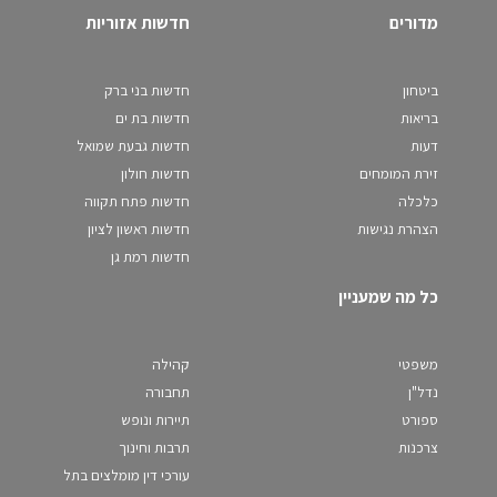
מדורים
חדשות אזוריות
ביטחון
חדשות בני ברק
בריאות
חדשות בת ים
דעות
חדשות גבעת שמואל
זירת המומחים
חדשות חולון
כלכלה
חדשות פתח תקווה
הצהרת נגישות
חדשות ראשון לציון
חדשות רמת גן
כל מה שמעניין
משפטי
קהילה
נדל"ן
תחבורה
ספורט
תיירות ונופש
צרכנות
תרבות וחינוך
עורכי דין מומלצים בתל