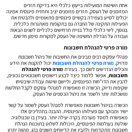
אחת השיטות המועילות בייעוץ כלכלי היא בדיקת תזרים
המזומנים של העסק. תזרים מזומנים יציב ותחזית פיננסית אמינה
יכולים לסייע בעמידה בקשיים פיננסיים פתאומיים ולהבטיח את
הפעילות התקינה של החברה גם בתקופות מאתגרות כלכלית.
בנוסף, ליווי כלכלי כולל בניית תרחישים כלכליים לשנים הבאות
ועבודה על הגדלת החשיפה של העסק למקורות מימון חדשים.
מורה פרטי להנהלת חשבונות
מנהלי עסקים רבים מבינים את החשיבות של ניהול חשבונות
מדויק.
מורה פרטי להנהלת חשבונות
יכול להקנות את הידע
והכלים הנדרשים לשם כך. בעזרת
מורה פרטי להנהלת
חשבונות
, אפשר ללמוד כיצד לבצע רישומים חשבונאיים נכונים,
להבין את הדו"חות הפיננסיים, וליישם שיטות עבודה שיבטיחו
שקיפות ודיוק. הכשרה זו מאפשרת למנהלי עסקים לקבל החלטות
מושכלות יותר ולשפר את ניהול הכספים של העסק.
הכשרה בניהול חשבונות מאפשרת למנהל העסק לשמור על קשר
ישיר ומבוקר עם פעילותו הפיננסית. ההבנה בתהליכים אלו
מאפשרת למסד מערכת בקרה יעילה יותר. בעידן בו טכנולוגיה
שולטת בעולמות הפיננסיים, היכולות לשלוט בתוכנות הנהלת
חשבונות מתקדמות ולהבין את הדיווחים השונים בהן, מהווה יתרון