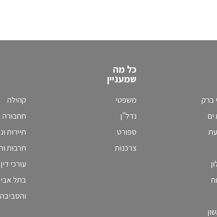
כל מה
שמעניין
 ברק
משפטי
קהילה
ים
נדל"ן
תחבורה
עת
ספורט
תיירות ונ
צרכנות
תרבות וחי
ן
עורכי דין
ח
בתל אבי
והסביבה
ון