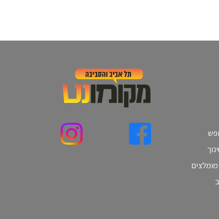
ופש
נוך
 מומלצים
ב