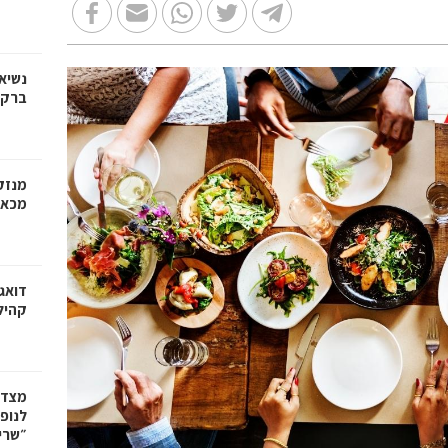
נשיא
ברק
מנזק
מכאב
דואגי
קהיל
מצדיע
לנופל
״שרי