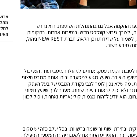
ארועי
מתקי
ד בעת ההקמה אבל גם בהתנהלות השוטפת. הוא נדרש
לחלל
 לצורך גיבוש קונספט חדש ובנסיבות אחרות. בתקופות
האיב
טובות יש צורך לשמור על רווחיות העסק, ובזמני מצוקה, לשמור על שרידותו וכן הלאה. חברת NEW REST ניהול,
נה מידע חשוב.
ם לטובת הקמת עסק, אחרים לניהולו המיטבי ועוד. הוא יכול
ועץ הוא רב. היועץ מגיע למסעדה ובוחן אותה ממבט חיצוני.
ית. מה שלא נכון לומר לגבי נקודת המבט של בעל העסק
ר ולא יכול לראות בעיות שונות. מעבר לכך שיועץ חיצוני
. הוא יודע לזהות מגמות קולינאריות ואחרות ויכול לכוון
ת ובחירת ישות ורישומה ברשויות. בכל שלב כזה יש מקום
העיסוק. כך, התפריט המותאם לקטגוריה בה המסעדה פעילה,