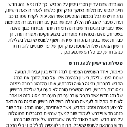
העובדה שהם עדיין חסרי ניסיון על הכביש. כך לדוגמא: נהג חדש
חייב לנסוע עם מלווה במשך פרק זמן כלשהו לאחר הוצאת רישיונו,
נהג חדש מוגבל בכמות הנוסעים אשר הוא יכול לקחת עמו ברכב
ועוד. מעבר להגבלות הללו, הענישה בגין עבירות תעבורה מסוימות
אשר עוברים נהגים חדשים הינה חמורה יותר. עבירות כגון: נהיגה
בשכרות, נהיגה במהירות מופרזת, ביצוע עקיפה אסורה ועוד, הן
עבירות אשר בגינן הנהג החדש יהיה חשוף לעונש שיגבול בשלילת
רישיון הנהיגה שלו ולהוספת פרק זמן של עד שנתיים להגדרתו
כנהג חדש, עם כל המשתמע מכך.
פסילת הרישיון לנהג חדש
כאמור, אחד העונשים הצפויים לנהג חדש בגין עבירות תנועה
שונות הינו: שלילת רישיון הנהיגה שלו. על מנת לחנך את הנהג
החדש לתרבות נהיגה ראויה ולהרתיע אותו מלנהוג בצורה פזיזה
ומסוכנת בכביש, בית המשפט מורה לא פעם על שלילת הרישיון
של נהג חדש אשר נתפס עובר עבירת תעבורה מסוג כזה או אחר.
לעיתים מתלווה לענישה הגובלת בשלילת רישיון הנהיגה גם הוראה
לביצוע תאורה וטסט מחדש, אשר לאחריהם, אותו הנהג יוגדר שוב
כנהג חדש ויידרש לעמוד שוב למשך שנתיים במגבלות המוטלות
על נהג חדש. חשוב מאוד לדעת שהגדרתו של אדם שוב כנהג
חדש בהתאם לעונש שקיבל, תהיה רלוונטית לכלל סוגי כלי הרכב: