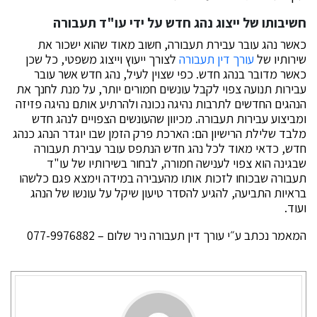
חשיבותו של ייצוג נהג חדש על ידי עו"ד תעבורה
כאשר נהג עובר עבירת תעבורה, חשוב מאוד שהוא ישכור את
שירותיו של
עורך דין תעבורה
לצורך ייעוץ וייצוג משפטי, כל שכן
כאשר מדובר בנהג חדש. כפי שצוין לעיל, נהג חדש אשר עובר
עבירות תנועה צפוי לקבל עונשים חמורים יותר, על מנת לחנך את
הנהגים החדשים לתרבות נהיגה נכונה ולהרתיע אותם נהיגה פזיזה
ומביצוע עבירות תעבורה. מכיוון שהעונשים הצפויים לנהג חדש
מלבד שלילת הרישיון הם: הארכת פרק הזמן שבו יוגדר הנהג כנהג
חדש, כדאי מאוד לכל נהג חדש הנתפס עובר עבירת תעבורה
שבגינה הוא צפוי לענישה חמורה, לבחור בשירותיו של עו"ד
תעבורה שבכוחו לזכות אותו מהעבירה במידה וימצא פגם כלשהו
בראיות התביעה, להגיע להסדר טיעון שיקל על עונשו של הנהג
ועוד.
המאמר נכתב ע״י עורך דין תעבורה ניר שלום – 077-9976882