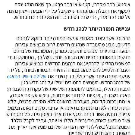
אופנוע, רכב מסחרי, קטנוע או רכב פרטי. כך שאם הנהג ינסה
לעקוף את הגבלת הנהג החדש שקיבל על ידי הוצאת רישיון נהיגה
על סוג רכב אחר, הרי שגם בסוג רכב זה הוא יוגדר כנהג חדש.
ענישה חמורה יותר לנהג חדש
הרציונל אשר עומד מאחורי ענישה חמורה יותר דווקא לנהגים
חדשים, נובע מהעובדה שנהגים חדשים לרוב מבצעים עבירות
תנועה רבות יותר מנהגים ותיקים. כמו כן, המעורבות של נהגים
חדשים בתאונות דרכים הינה גבוהה יותר. בשל כך, המחוקק ובתי
המשפט החליטו להרתיע את הנהגים החדשים מביצוע עבירות
תעבורה ולסייע להם לנהוג בצורה הזהירה והבטוחה ביותר, על ידי
ענישה חמורה יותר אשר כוללת בין היתר את
שלילת רישיון הנהיגה
של הנהג החדש. העונשים החמורים יוטלו על נהג חדש בגין
העבירות הללו, בהתאם לתוספת השלישית של פקודת התעבורה:
נהיגה בשכרות, אי ציות לרמזור או תמרור, ביצוע עקיפה אסורה,
אי מתן זכות קדימה, מעורבות בתאונה ללא מסירת פרטים, ללא
הגשת עזרה לאדם שנפגע בתאונה או עזיבת מקום תאונה וביצוע
עבירת תנועה אשר בגינה נפגע אדם אחר באופן פיזי. כל נהג חדש
אשר מורשע באחת מהעבירות הללו או יותר, עתיד לקבל מלבד
העונש הגובל בשלילת רישיון הנהיגה שלו גם עונש אשר יאריך את
תקופתו כנהג חדש בעוד שנתיים.