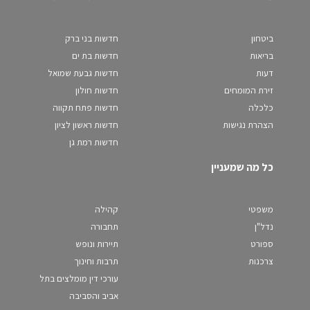
ביטחון
חדשות בני ברק
בריאות
חדשות בת ים
דעות
חדשות גבעת שמואל
זירת המומחים
חדשות חולון
כלכלה
חדשות פתח תקווה
הצהרת נגישות
חדשות ראשון לציון
חדשות רמת גן
כל מה שמעניין
משפטי
קהילה
נדל"ן
תחבורה
ספורט
תיירות ונופש
צרכנות
תרבות וחינוך
עורכי דין מומלצים בתל
אביב והסביבה