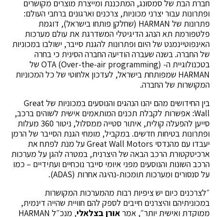
חברת הבת של סמסונג, המתכננת ומייצרת מוצרים מקושרים
ופתרונות עבור יצרני מכוניות, צרכנים וארגונים ברחבי העולם:
פתרונות של HARMAN (שחלקן פותחו בישראל), דוגמת
פלטפורמת תא הנהג הדיגיטלי המשדרגת את עולם מערכות
האינפוטיינמנט של היום ופתרונות להגנת סייבר, ישולבו במכוניות
של החברה. בשנה שעברה הודיעה החברה הסינית כי בחרה
בטכנולוגיית ה- OTA (Over-the-air programming) של
HARMAN שמפותחת בישראל, לעדכון אלחוטי של כל המכוניות
המקושרות של החברה.
בין החידושים מהם יהנו הנהגים והנוסעים במכוניות של Great
Wall: אפשרות לקבלת תכנים המותאמים אישית לשוהים ברכב,
סייען להפעלה קולית, איתור סטייה ממסלול, ניטור 360 מעלות
ופתרונות בטיחות חדשים. במקביל, מומחי הגנת הסייבר של הרמן
יעבדו עם מהנדסי Great Wall Motors על מנת לפתח את
ארכיטקטורת הרכב הבאה של היצרנית, במטרה להגן על מערכות
הרכב השונות והנוסעים מפני איומי סייבר נוכחיים ועתידיים – כמו
על סנסורים ומערכות תומכות-נהיגה אחרות (ADAS).
״לצרכנים כיום יש ציפיות רבות מהמערכות המקושרות
במכוניתיהם והיצרנים חייבים לספק להם חוויית שהייה דינמית,
ממוקדת ואישית יותר״, אמר
אורן בצלאלי
, מנכ״ל HARMAN