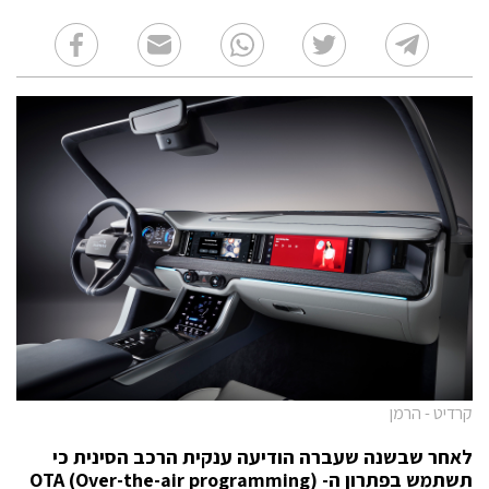
קרדיט - הרמן
לאחר שבשנה שעברה הודיעה ענקית הרכב הסינית כי
תשתמש בפתרון ה-
)
programming
Over-the-air
(
OTA