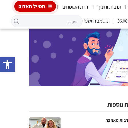
המייל האדום
תרבות וחינוך
זירת המומחים
כ"ג אב התשפ"ו
פתח סרגל 
 נוספות
בות מאהבה