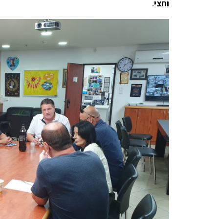
וחצי
.