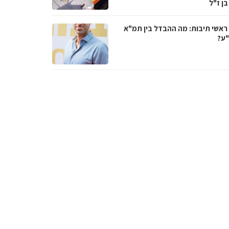
בן ז"ל
ראשי תיבות: מה ההבדל בין תמ"א
ע?