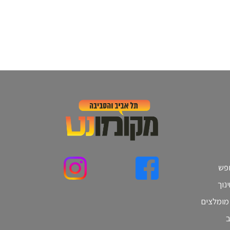
ופש
נוך
 מומלצים
ב