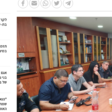
בת-י
תזמו
במינ
אגם 
של ב
"הוא 
שמתנ
האופ