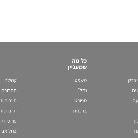
כל מה
שמעניין
 ברק
משפטי
קהילה
ים
נדל"ן
תחבורה
עת
ספורט
תיירות ונ
צרכנות
תרבות וחי
ן
עורכי דין
ח
בתל אבי