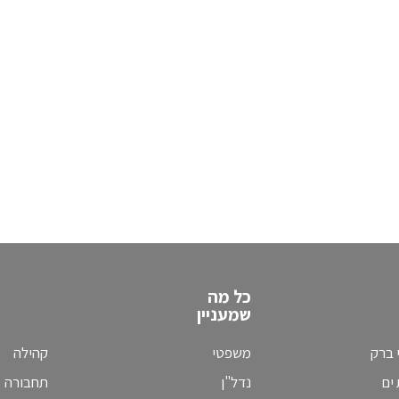
כל מה
שמעניין
 ברק
משפטי
קהילה
ים
נדל"ן
תחבורה