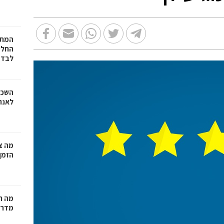
המתכ
החלט
לבד
השכר
לאנר
מה צר
הזמן
מה ח
מדרי