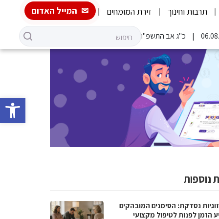
המייל האדום
תרבות וחינוך
זירת המומחים
כ"ג אב התשפ"ו
פתח סרגל 
 נוספות
וגיות נסדקת: הסימנים המובהקים
ע הזמן לפנות לטיפול מקצועי