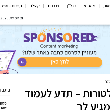
אות
משפטי
נדל"ן
צרכנות
קהילה
תיירות ונופש
יום חמישי, 06.08.2026
 לך
אלטורות – תדע לעמוד
כתבות
גיע לך
כשהז
שהגי