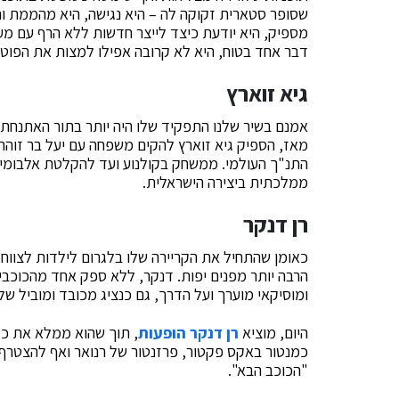
שסופר סטארית זקוקה לה – היא נגישה, היא מהממת וה
מספיק, היא יודעת כיצד לייצר חדשות ללא הרף עם מ
דבר אחד בטוח, היא לא קרובה אפילו למצות את הפוטנ
גיא זוארץ
אמנם בשיר שלנו התפקיד שלו היה יותר בתור האתנחתא
מאז, הספיק גיא זוארץ להקים משפחה עם יעל בר זוהר
התנ"ך העולמי. ממשחק בקולנוע ועד להקלטת אלבומים
ממלכתית ביצירה הישראלית.
רן דנקר
כאומן שהתחיל את הקריירה שלו בלגרום לילדות לצווח,
הרבה יותר מפנים יפות. דנקר, ללא ספק אחד מהכוכבים
ומוסיקאי מוערך ועל הדרך, גם כנציג מכובד ומוביל ש
היום, מוציא
רן דנקר הופעות
, תוך שהוא ממלא את כל
כמנטור באקס פקטור, פרזנטור של רנואר ואף להצטרף 
"הכוכב הבא".