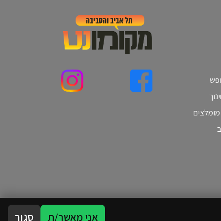
ופש
נוך
 מומלצים
ב
אני מאשר/ת
סגור