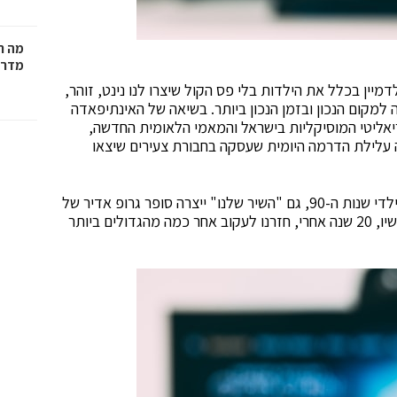
מה ח
מדרי
תנו שגדלו בתחילת שנות ה-2000, קשה לדמיין בכלל את הילדות בלי פס הקול שיצרו לנו נינט, זוהר,
עה למקום הנכון ובזמן הנכון ביותר. בשיאה של האינתיפאדה
ריאליטי המוסיקליות בישראל והמאמי הלאומית החדשה,
 עלילת הדרמה היומית שעסקה בחבורת צעירים שיצאו
כמו "עניין של זמן", הלהיט שקדם לה שעל ברכיו גדלו ילדי שנות ה-90, גם "השיר שלנו" ייצרה סופר גרופ אדיר של
כוכבים שבנו לעצמם קריירה מזהירה מאז התוכנית. עכשיו, 20 שנה אחרי, חזרנו לעקוב אחר כמה מהגדולים ביותר