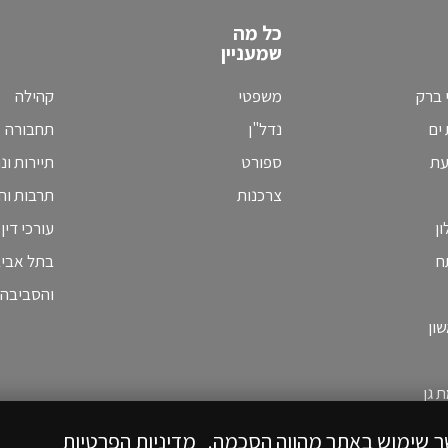
כל מה
שמעניין
 ברק
משפטי
קהילה
ים
נדל"ן
תחבורה
עת
ספורט
תיירות ונ
צרכנות
תרבות וחי
ן
עורכי דין
ח
בתל אבי
והסביבה
ון
 גן
ך שימוש באתר מהווה הסכמה.
מדיניות הפרטיות