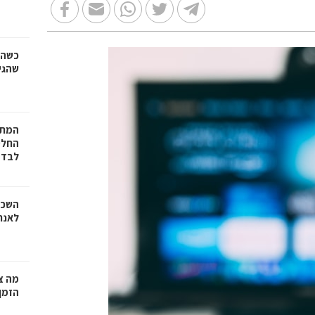
כשהז
שהגי
המתכ
החלט
לבד
השכר
לאנר
מה צר
הזמן