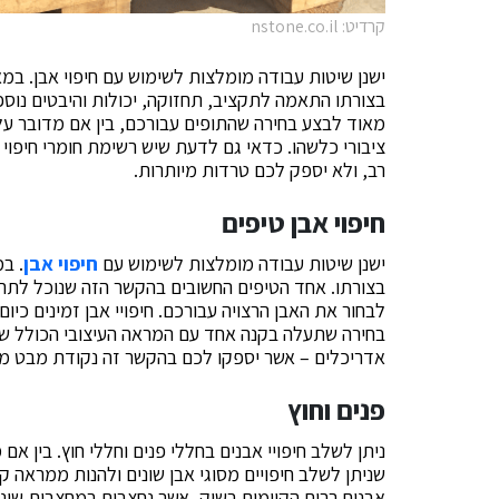
קרדיט: nstone.co.il
ישנן שיטות עבודה מומלצות לשימוש עם חיפוי אבן. במא
בצורתו התאמה לתקציב, תחזוקה, יכולות והיבטים נוספי
מאוד לבצע בחירה שהתופים עבורכם, בין אם מדובר על
ציבורי כלשהו. כדאי גם לדעת שיש רשימת חומרי חיפוי ח
רב, ולא יספק לכם טרדות מיותרות.
חיפוי אבן טיפים
ישנן שיטות עבודה מומלצות לשימוש עם
חיפוי אבן
. ב
בצורתו. אחד הטיפים החשובים בהקשר הזה שנוכל לתת 
לבחור את האבן הרצויה עבורכם. חיפויי אבן זמינים כיום
בחירה שתעלה בקנה אחד עם המראה העיצובי הכולל של 
אדריכלים – אשר יספקו לכם בהקשר זה נקודת מבט מק
פנים וחוץ
ניתן לשלב חיפויי אבנים בחללי פנים וחללי חוץ. בין א
שניתן לשלב חיפויים מסוגי אבן שונים ולהנות ממראה קלא
אבנים רבים הקיימים בשוק, אשר נחצבים במחצבות שונ