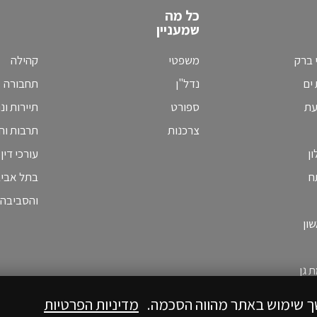
כל מה
שמעניין
 ברק
משפטי
קהילה
ים
נדל"ן
תחבורה
עת
ספורט
תיירות ונ
צרכנות
תרבות וחי
ן
עורכי דין
ח
בתל אבי
והסביבה
ון
 גן
ך שימוש באתר מהווה הסכמה.
מדיניות הפרטיות