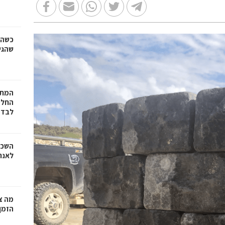
כשהז
שהגי
המתכ
החלט
לבד
השכר
לאנר
מה צר
הזמן