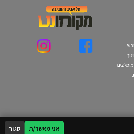
ופש
נוך
 מומלצים
ב
אני מאשר/ת
סגור