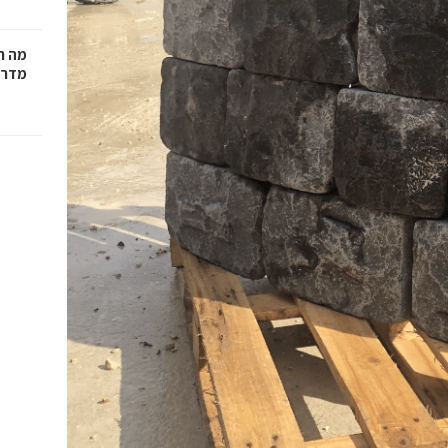
מה ח
מדרי