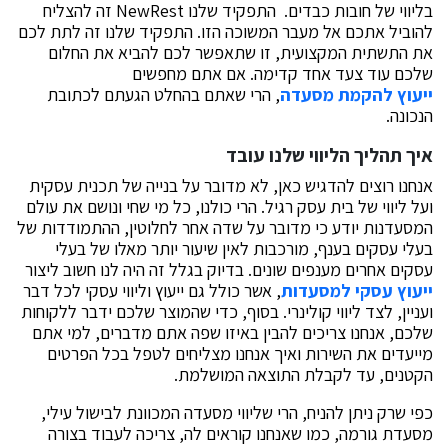
בליווי של חובות כבדים. התפקיד שלנו NewRest זה להצליח
להוביל אתכם אל מעבר המשוכה הזו. התפקיד שלנו זה לתת לכם
את התשתית המקצועית, זו שתאפשר לכם להביא את החלום
שלכם עוד צעד אחד קדימה. אם אתם מחפשים
ייעוץ להקמת מסעדה
, הרי שאתם בהחלט הגעתם לכתובת
הנכונה.
איך תהליך הליווי שלנו עובד
אנחנו רוצים להדגיש כאן, לא מדובר על בנייה של תכנית עסקית
ועל ליווי של בית עסק רגיל. הרי כולנו, כל מי שחי ונושם את עולם
המסעדנות יודע כי מדובר על שדה אחר לחלוטין, ההתמודדות של
בעלי עסקים בענף, מורכבות לאין שיעור יותר מאלו של בעלי
עסקים אחרים מענפים שונים. בדיוק בגלל זה היה לנו חשוב ליצור
ייעוץ עסקי למסעדות
, אשר כולל גם ייעוץ וליווי עסקי לכל דבר
ועניין, לצד ליווי קולינרי. בסוף, כדי שהמוצר שלכם ידבר ללקוחות
שלכם, אנחנו צריכים להבין באיזו שפה אתם מדברים, למי אתם
מייעדים את השירות ואיך אנחנו מצליחים לטפל בכל הפרטים
הקטנים, עד לקבלת התוצאה המושלמת.
כפי שרק ניתן להניח, הרי שליווי מסעדה המכוונת לבישול עילי,
מסעדת גורמה, כמו שאנחנו קוראים לה, צריכה לעבוד בצורה