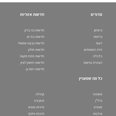
מדורים
חדשות אזוריות
ביטחון
חדשות בני ברק
בריאות
חדשות בת ים
דעות
חדשות גבעת שמואל
זירת המומחים
חדשות חולון
כלכלה
חדשות פתח תקווה
הצהרת נגישות
חדשות ראשון לציון
חדשות רמת גן
כל מה שמעניין
משפטי
קהילה
נדל"ן
תחבורה
ספורט
תיירות ונופש
צרכנות
תרבות וחינוך