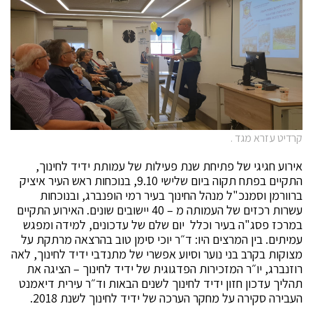
קרדיט עזרא מגד .
אירוע חגיגי של פתיחת שנת פעילות של עמותת ידיד לחינוך,
התקיים בפתח תקוה ביום שלישי 9.10, בנוכחות ראש העיר איציק
ברוורמן וסמנכ"ל מנהל החינוך בעיר רמי הופנברג, ובנוכחות
עשרות רכזים של העמותה מ – 40 יישובים שונים. האירוע התקיים
במרכז פסג"ה בעיר וכלל יום שלם של עדכונים, למידה ומפגש
עמיתים. בין המרצים היו: ד״ר יוכי סימן טוב בהרצאה מרתקת על
מצוקות בקרב בני נוער וסיוע אפשרי של מתנדבי ידיד לחינוך, לאה
רוזנברג, יו״ר המזכירות הפדגוגית של ידיד לחינוך – הציגה את
תהליך עדכון חזון ידיד לחינוך לשנים הבאות וד״ר עירית דיאמנט
העבירה סקירה על מחקר הערכה של ידיד לחינוך לשנת 2018.