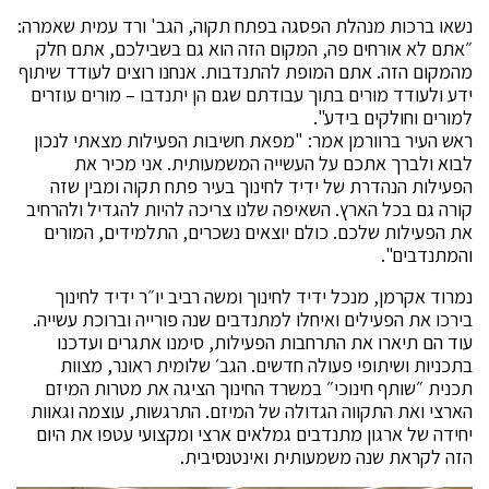
נשאו ברכות מנהלת הפסגה בפתח תקוה, הגב' ורד עמית שאמרה:
״אתם לא אורחים פה, המקום הזה הוא גם בשבילכם, אתם חלק
מהמקום הזה. אתם המופת להתנדבות. אנחנו רוצים לעודד שיתוף
ידע ולעודד מורים בתוך עבודתם שגם הן יתנדבו – מורים עוזרים
למורים וחולקים בידע".
ראש העיר ברוורמן אמר: "מפאת חשיבות הפעילות מצאתי לנכון
לבוא ולברך אתכם על העשייה המשמעותית. אני מכיר את
הפעילות הנהדרת של ידיד לחינוך בעיר פתח תקוה ומבין שזה
קורה גם בכל הארץ. השאיפה שלנו צריכה להיות להגדיל ולהרחיב
את הפעילות שלכם. כולם יוצאים נשכרים, התלמידים, המורים
והמתנדבים".
נמרוד אקרמן, מנכל ידיד לחינוך ומשה רביב יו״ר ידיד לחינוך
בירכו את הפעילים ואיחלו למתנדבים שנה פורייה וברוכת עשייה.
עוד הם תיארו את התרחבות הפעילות, סימנו אתגרים ועדכנו
בתכניות ושיתופי פעולה חדשים. הגב׳ שלומית ראונר, מצוות
תכנית ״שותף חינוכי״ במשרד החינוך הציגה את מטרות המיזם
הארצי ואת התקווה הגדולה של המיזם. התרגשות, עוצמה וגאוות
יחידה של ארגון מתנדבים גמלאים ארצי ומקצועי עטפו את היום
הזה לקראת שנה משמעותית ואינטנסיבית.