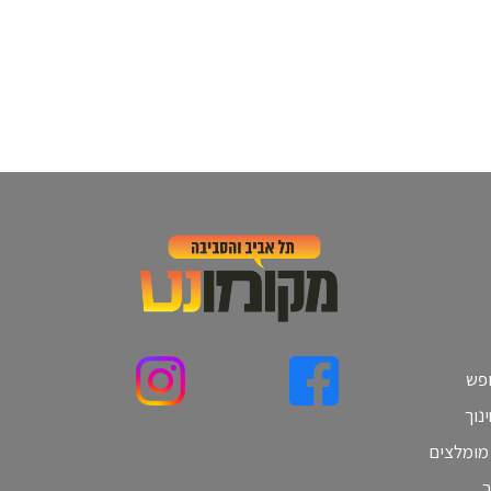
ופש
נוך
 מומלצים
ב