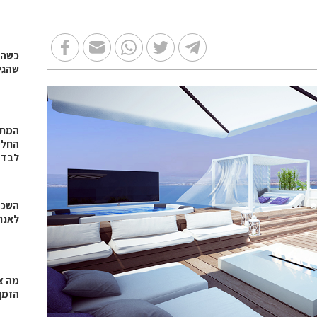
כשהז
שהגי
המתכ
החלט
לבד
השכר
לאנר
מה צר
הזמן