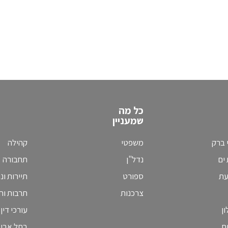
כל מה
שמעניין
 ברק
משפטי
קהילה
ים
נדל"ן
תחבורה
עת
ספורט
תיירות ונ
צרכנות
תרבות וחי
ן
עורכי דין
ח
בתל אבי