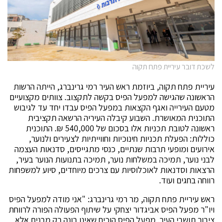
לשכת דובר עיריית פתח תקוה
עיריית פתח תקוה, ביוזמת ראש העיר רמי גרינברג, הייתה הרשות
הראשונה שהגישה למפעל הפיס בקשה לתקצוב. צוותים מקצועיים
מטעם העירייה ואגף הקצאות במפעל הפיס עבדו יחד עד לגיבוש
התוכנית המאושרת. השבוע קיבלה העיריה הרשאה תקציבית
ראשונה לטובת תכניות אלו בסכום של 540,000 ₪. התוכנית
כוללות: הפעלת תכניות חינוכיות וחווייתיות לצעירים ולנוער,
אירועים ומופעי תרבות שנתיים, כנסי מתגייסים, סדנאות העצמה
לבני נוער, תמיכה במשלחות נוער, תמיכה בתנועות הנוער בעיר,
הרצאות וסדנאות לאוכלוסיות עם צרכים מיוחדים, סיוע למשפחות
רווחה בחגים ועוד.
ראש עיריית פתח תקוה, מר רמי גרינברג: "אני מודה למפעל הפיס
ויו"ר מפעל הפיס אביגדור יצחקי על שיתוף הפעולה הפורה לרווחת
ציבור תושבי העיר. מפעל הפיס הוכיח שאינו בונה רק מבנים אלא