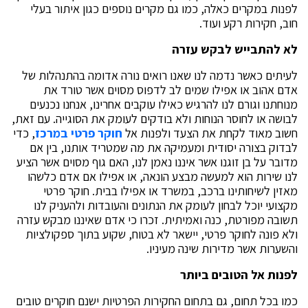
לפנות במקרים כאלה, כמו גם מקרים נוספים כגון איתור בעלי
חוב, חקירות רקע ועוד.
לא להתבייש לבקש עזרה
לעיתים כאשר נדמה לנו שאנו רואים נורה אדומה בהתנהלות של
אדם אהוב או אפילו שמים לב לדפוס מסוים אשר טורד את
מנוחתנו וגורם לנו להרגיש כאילו עוקבים אחרינו, אנחנו נכנעים
לבושה או לחוסר הנוחות ולא בודקים לעומק את הסוגייה. עם זאת,
חשוב מאוד לקחת את הצעד ולפנות אל
חוקר פרטי במרכז
, כדי
לבדוק בצורה יסודית ומעמיקה את מה שמטריד אותנו, בין אם
מדובר על בן זוגנו אשר איננו נאמן לנו, האם גוף מסוים אשר הציע
לנו שירות הוא למעשה מבצע הונאה, או אפילו אם אדם כלשהו
מאזין לשיחותינו ברכב, במשרד או אפילו בבית. חוקר פרטי
מקצועי יוכל לבחון לעומק את הנתונים והעובדות ולהעניק לנו
תשובה מפורטת, כנה ואמיתית. זכרו כי אדם שאיננו מבקש עזרה
ולא פונה לחוקר פרטי, יישאר לא בטוח, שקוע בתוך ספקולציות
והשערות אשר מדירות שינה מעיניו.
לפנות אל הטובים ביותר
כמו בכל תחום, גם בתחום החקירות הפרטיות ישנם חוקרים טובים