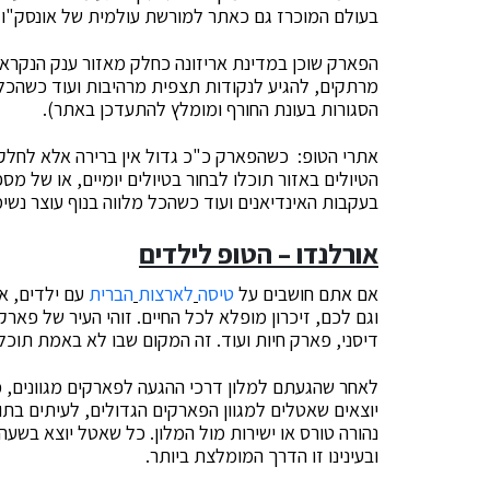
בעולם המוכרז גם כאתר למורשת עולמית של אונסק"ו –
הפארק שוכן במדינת אריזונה כחלק מאזור ענק הנקרא גר
מרתקים, להגיע לנקודות תצפית מרהיבות ועוד כשהכל ז
הסגורות בעונת החורף ומומלץ להתעדכן באתר).
אתרי הטופ: כשהפארק כ"כ גדול אין ברירה אלא לחלק אות
הטיולים באזור תוכלו לבחור בטיולים יומיים, או של מספר
בעקבות האינדיאנים ועוד כשהכל מלווה בנוף עוצר נשימ
אורלנדו – הטופ לילדים
אם אתם חושבים על
טיסה
לארצות
הברית
עם ילדים, אל
וגם לכם, זיכרון מופלא לכל החיים. זוהי העיר של פא
דיסני, פארק חיות ועוד. זה המקום שבו לא באמת תוכל
לאחר שהגעתם למלון דרכי ההגעה לפארקים מגוונים, כג
יוצאים שאטלים למגוון הפארקים הגדולים, לעיתים בת
נהורה טורס או ישירות מול המלון. כל שאטל יוצא בש
ובעינינו זו הדרך המומלצת ביותר.