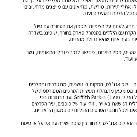
אתם צריכים להמשך הטיול. ולא סתם ממליצים על כך גם
ל- אתרי תיירות, מורשת, מוזיאונים עם מייצגים מהחשובים
בכל הרמות והטעמים ועוד.
ד תדע לענות על הציפיות ולספק את הסחורה עם טיול
 הקרח עם הילדים בסנטרל פארק בחורף, שופינג בשדרה
יות בעיר אחת שהיא גדולה מהחיים.
 סטייט, פסל החירות, מוזיאון לזכר מגדלי התאומים, גשר
 ועוד.
– לוס אנג'לס, המקום בו נושמים, מתגוררים ומהלכים
ם. ממש כאן מתנהלת תעשיית הסרטים המפורסמת של
ארה"ב, בליווי השלט המפורסם של הוליווד המתנוסס על הרי לי (Lee ) ב-Griffith Park ועד הרחובות הכי
ית הנישאת באוויר . זוהי עיר של כוכבים, עיר הסרטים
ים ולכל חובבי הסרטים ההוליוודיים במגוון הז'אנרים.
הוא לוס אנג'לס ולבחור בין טיסה ישירה עם אל על או טיסת