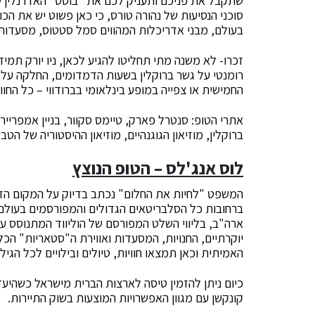
שתקבל את פניכם ותעניק לכם את "בוסט" האדרנלין ש
סוכני הנסיעות של נהורה טורס, כי כאן פשוט יש את הכו
בעולם, מבני אדריכלות המהווים סמל סטטוס, מסעדות 
זכרו- לא משנה מתי תחליטו להגיע לכאן, ניו יורק תמי
רומנטי על גשר ברוקלין בשעות הדמדומים, החלקה על
החמישית או צפייה במופע בינלאומי בברודווי – כל החוו
אתרי הטופ: סנטרל פארק, טיימס סקוור, בניין אמפרייר
ברוקלין, מוזיאון הגוגנהיים, מוזיאון ההיסטוריה של הטבע
לוס אנג'לס – הטופ הנוצץ
המשפט "לחיות את החלום" נכתב בדיוק על המקום הזה 
ברחובות כל הסלבריטאים הגדולים והמפורסמים בעול
יוקרתיים, החנויות, המסעדות ואווירת ה"סטאריות" הכלל
האמיתית וכאן תמצאו חוויות, טיולים ובילויים לכל הגילא
כיום ניתן להזמין טיסה לארצות הברית מישראל כשהיעד 
קונקשן עם מגוון האפשרויות המוצעות בשוק התיירות.