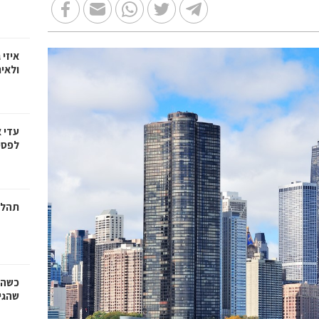
איזי 
ולאי
עדי 
לפספ
תהלי
כשהז
שהגי