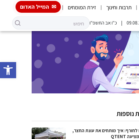
המייל האדום
תרבות וחינוך
זירת המומחים
כ"ו אב התשפ"ו
פתח סרגל 
 נוספות
 לחורף: איך מותחים את עונת החצר,
יעה QTENT