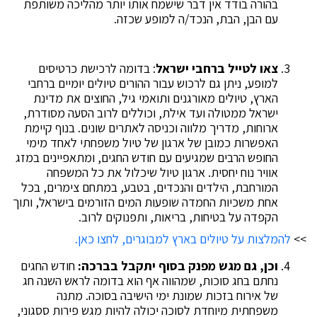
בהורה בודד אין דבר שישמח אותו יותר מהליכה משותפת
עם הבן, הבת, הנכד/ה למופע שכזה.
צאו לטייל ברחבי ישראל
: בדומה לרכישת כרטיסים
למופע, ניתן גם לרכוש עבור ההורים טיולים יומיים ברחבי
הארץ, טיולים מאורגנים ותואמי גיל, החוצים את מדינת
ישראל ממטולה ועד אילת, וכוללים לרוב הסעה מסודרת,
ארוחות, מדריך מלווה וכניסה לאתרים שונים. בנוף קיימת
האפשרות כמובן של ארגון של טיול משפחתי לאחד מימי
החופש הרבים שמגיעים עם חודש החגים, ומתאפיינים במזג
אוויר נוח יחסית. ארגון טיול שיכלול את כל המשפחה
המורחבת, הילדים והנכדים, בטבע, במתחם צימרים, בכל
אחת משכיות החמדה שופעות המים הזורמים בישראל, ותוך
הקפדה על בטיחות, בריאות, ותפנוקים לרוב.
>>
להמלצות על טיולים בארץ למבוגרים, לחצו כאן.
וכן, גם מגש מפנק בסוף יתקבל בברכה:
חודש החגים
נחתם בחג סוכות, שמהווה אף הוא בדומה לראש השנה חג
של אירוח בזכות שמונת ימי הישיבה בסוכה. מתנה
משפחתית מיוחדת לסוכה יכולה להיות מגש פירות ססגוני,