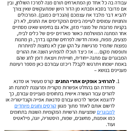
עבודה בה כל אחד מן המתארחים תורם מנה למרכז השולחן, ובין
אם מדובר בסבא וסבתא מן הדור הישן שמתעקשים שאין צורך
להביא דבר מלבד את עצמכם (והנכדים כמובן). המרכולים
והחנויות עמוסים לעייפה בימים המקדימים את החגים, לא רק
בקניות מרובות של מוצרי מזון, אלא גם בחיפוש שאינו מסתיים
אחר המתנה המושלמת כאשר מארזים יפים של כלים לבית,
מצעים, מפות, וואזה חדשה לפרחים שתקנו בדרך, הן מתנות
נפוצות שתמיד מרגישות על הקו שבין לא נחוצות למיותרות
ותופסות מקום… אז כיצד תוכלו להפתיע השנה את ההורים
המבוגרים עם מתנה ייחודית, חווייתית ויוצאת דופן לחג שהם
באמת ישמחו ויתרגשו לקבל? ריכזנו עבורכם כאן מספר רעיונות
מעניינים בנושא –
להרחיב אופקים אחרי החגים
: קורס מעשיר או סדנא
מיוחדת הם בהחלט אפשרות מקורית ומרעננת למתנת חג
להורים עבור העשרה אישית בתחומים מעניינים עבורם, כך
לדוגמא אפשר לרכוש עבורם סדנאות אפייה וקונדיטוריה או
לרשום אותם לאחד מתוך מגוון
קורסים וחוגים מיוחדים
למבוגרים
שמציעות הרשויות המקומיות השונות בתחומים
כמו אומנות, מחשבים, שפות, היסטוריה, יוגה, פילאטיס
ועוד.