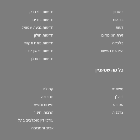
ביטחון
חדשות בני ברק
בריאות
חדשות בת ים
דעות
חדשות גבעת שמואל
זירת המומחים
חדשות חולון
כלכלה
חדשות פתח תקווה
הצהרת נגישות
חדשות ראשון לציון
חדשות רמת גן
כל מה שמעניין
משפטי
קהילה
נדל"ן
תחבורה
ספורט
תיירות ונופש
צרכנות
תרבות וחינוך
עורכי דין מומלצים בתל
אביב והסביבה