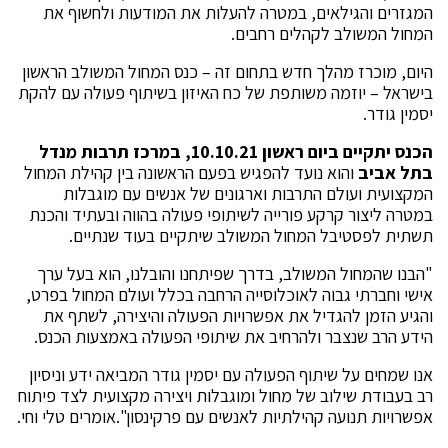
המגזרים והגילאים, במטרה להעלות את המודעות ולחשוף את
המחול המשולב לקהלים רחבים.
היום, מוכרז מהלך חדש בתחום זה – כנס המחול המשולב הראשון
בישראל – יוזמה משותפת של כח האיזון בשיתוף פעולה עם להקת
יסמין גודר.
הכנס יתקיים ביום ראשון 10.10.21, במרכז תרבות מנדל
בתל אביב
והוא נועד להפגיש בפעם הראשונה בין קהילת המחול
המקצועית ועולם התרבות וארגונים של אנשים עם מוגבלות
במטרה ליצור קרקע פורייה לשיתופי פעולה בהווה ובעתיד והכנת
תשתית לפסטיבל המחול המשולב שיתקיים בעוד שנתיים.
"הבנו שהמחול המשולב, בדרך שפיתחנו והובלנו, הוא בעל ערך
אישי וחברתי גבוה לאוכלוסייה הרחבה בכלל ועולם המחול בפרט,
והגיע הזמן להגדיל את אפשרויות הפעולה והיצירה, לשתף את
הידע הרב שנצבר ולהרחיב את שיתופי הפעולה באמצעות הכנס.
אנו שמחים על שיתוף הפעולה עם יסמין גודר המביאה ידע וניסיון
רב בעבודת שילוב של מחול ומוגבלות ויצירה מקצועית לצד פיתוח
אפשרויות תנועה קהילתיות לאנשים עם פרקינסון".אומרים טלי וחי.