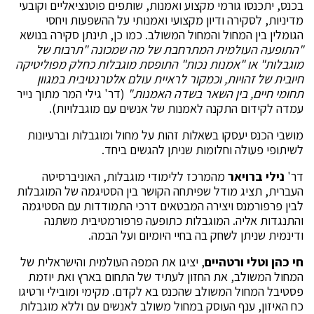
בכנס, יתכנסו גורמי מקצוע ואמנות, שותפים פוטנציאליים וקובעי
מדיניות, לסקירה ודיון מקצועי ואמנותי על ההשפעות ויחסי
הגומלין בין המחול והמחול המשולב. כמו כן, תינתן סקירה בנושא
"התופעה העולמית המתרחבת של מה שמכונה "תרבות של
מוגבלות" או "אמנות נכות" התופסת מוגבלות כחלק מפוליטיקה
חיובית של זהויות, וכמקור לראיית עולם אלטרנטיבית במגוון
תחומי חיים, בין השאר בשדה האמנות."
(דר' גילי המר מתוך נייר
עמדה לקידום התקנה לאמנות של אנשים עם מוגבלויות).
מושבי הכנס יעסקו בשאלות זהות על מחול ומוגבלות וברעיונות
לשיתופי פעולה וחלומות שניתן להגשים ביחד.
דר'
נילי ברויאר
מהמרכז ללימודי מוגבלות, האוניברסיטה
העברית, תציג מודל שפיתחה הקושר בין הסטיגמה של המוגבלות
לבין פרפורמנס ויצירה המבטאים דרכי התמודדות עם הסטיגמה
והתנגדות אליה. המוגבלות כתופעה פרפורמטיבית משתנה
ודינמית שניתן לשחק בה בחיי היומיום ועל הבמה.
חי כהן וטלי ורטהיים
, יציגו את המפה העולמית והישראלית של
המחול המשולב, את החזון לעתיד של התחום בארץ ואת יוזמת
פסטיבל המחול המשולב שהכנס בא לקדם. מקימי ומובילי ורטיגו
כח האיזון, ענף העוסק במחול משולב לאנשים עם וללא מוגבלות