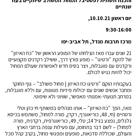
והכנת תשתית לפסטיבל המחול המשולב שיתקיים בעוד
שנתיים
יום ראשון 10.10.21,
9:30-16:00
מרכז תרבות מנדל, תל אביב-יפו
21 שנים עברו מאז הצלחתו של המופע הראשון של "כח האיזון"
של להקת "ורטיגו" – מופע פורץ דרך, ששילב רקדנים מקצועיים
ורקדנים עם מוגבלות, ויצר בסיס חדש לאפשרות שעולם המחול
יכול להיות נגיש לכולם.
בעקבותיו הוקם "ורטיגו כח האיזון | מחול משולב" – גוף החוקר
ומחבר אנשים שונים עם יכולות פיזיות מגוונות, עם וללא מוגבלות,
במרחב תנועתי-אמנותי מאפשר, שוויוני ולא שיפוטי.
מאז, הפך "כח האיזון" – אותו מנהלים במשותף חי כהן וטלי
ורטהיים (חי, 48, כוריאוגרף, רקדן, מורה למחול, משתמש בכיסא
גלגלים, נפצע בגיל 14; טלי, 49, כוריאוגרפית, רקדנית, מורה
למחול) –
לשם דבר בתחומו, עם פעילות ענפה ברחבי הארץ
והעולם, שכוללת סדנאות, מופעים ומפגשי מחול, בקרב קהל מכל