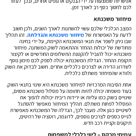
אפשריות שמוצעות על ידי הבנקים או גופים אחרים, ובכך לעזור
לכם לחסוך כסף רב לאורך זמן.
מיחזור משכנתא
המצב הכלכלי שלכם עשוי להשתנות לאורך השנים, ולכן חשוב
לדעת על האפשרות של
מיחזור משכנתא והגדלתה
. זהו תהליך
שבו ניתן לשפר את תנאי המשכנתא הקיימת, על ידי בחינה
מחודשת של יכולות ההחזר וההתאמה לשוק המשתנה. מיחזור
משכנתא יכול להוביל להקטנת התשלומים החודשיים או לקיצור
תקופת ההחזר. הגדלת המשכנתא יכולה לספק לכם מימון נוסף
לשדרוג הדירה או לצרכים כלכליים אחרים. חשוב לבדוק את השוק
ולוודא שהמיחזור משתלם כלכלית.
אחת הסיבות המרכזיות למיחזור משכנתא היא שינוי בתנאי השוק.
בעוד משפחה יכולה להיות חתומה על מסלול משכנתא מסוים,
שינויים בשוק כמו עליות או ירידות ריבית יכולות להפוך את
המסלול לפחות משתלם. תהליך המיחזור מאפשר להסתגל
לשינויים כגון אלה. מעבר לכך, הגדלה של המשכנתא מאפשרת
לגייס כספים לצרכים נוספים, לדוגמה, רוטציה של רהיטים,
תיקונים וקניית רכב חדש.
עמיחי מרקס – ליווי כלכלי למשפחות