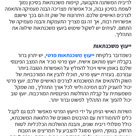
לריבית המשתנה והקבועה, קיימות משכנתאות בסיכון נמוך
לעומת בסיכון גבוה, וכל אפשרות מצריכה הבנה מעמיקה והתאמה
לצרכים האישיים שלכם. היתרונות של שוק זה הם בכך שישנם
אפשרויות רבות, אך זה גם מצריך התעמקות והבנה מעמיקה של
התחום. לעיתים יש לשקול שימוש ביועץ משכנתאות שילווה את
התהליך.
ייעוץ משכנתאות
כשמדובר בלקיחת
ייעוץ משכנתאות פרטי
, יש יתרון ברור
בקבלת ייעוץ מותאם אישית. יועץ פרטי מכיר את המצב הפיננסי
שלכם באופן אישי ויכול להמליץ על האפשרות הטובה ביותר
עבורכם. בעזרת ייעוץ פרטי, תוכלו להבין את המורכבויות של
השוק ולהתאים את המשכנתא לצרכים האישיים שלכם. יועץ פרטי
יכול להעניק לכם תמיכה וליווי לכל אורך התהליך, מה שמקל
משמעותית על קבלת ההחלטות הפיננסיות המורכבות. יועץ טוב
יכול להפוך את התהליך לפשוט וברור יותר.
השירות האישי הניתן על ידי הייעוץ הפרטי מאפשר לכם גם לקבל
כלים להתמודדות עם ההיבטים השונים של הלוואות המשכנתא,
כולל מסלולי ריבית שונים, והבנת ההשלכות הכלכליות לטווח
הרחוק. בנוסף, היועץ מסוגל להצביע על תמריצים או הטבות