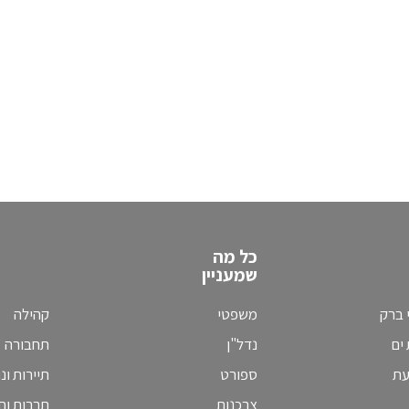
כל מה
שמעניין
 ברק
משפטי
קהילה
ים
נדל"ן
תחבורה
עת
ספורט
תיירות ונ
צרכנות
תרבות וחי