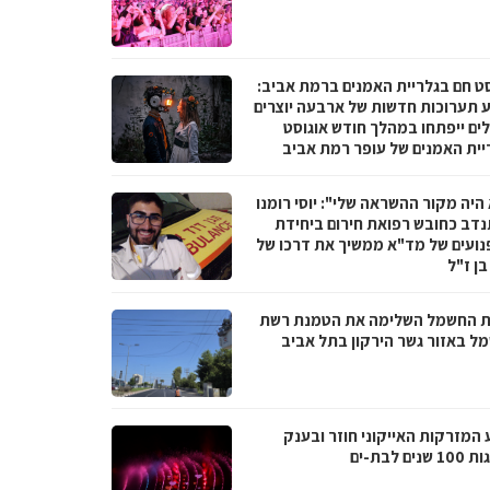
סט חם בגלריית האמנים ברמת אביב:
 תערוכות חדשות של ארבעה יוצרים
לים ייפתחו במהלך חודש אוגוסט
יית האמנים של עופר רמת אביב
היה מקור ההשראה שלי": יוסי רומנו
דב כחובש רפואת חירום ביחידת
נועים של מד"א ממשיך את דרכו של
בן ז"ל
 החשמל השלימה את הטמנת רשת
ל באזור גשר הירקון בתל אביב
 המזרקות האייקוני חוזר ובענק
נים לבת-ים