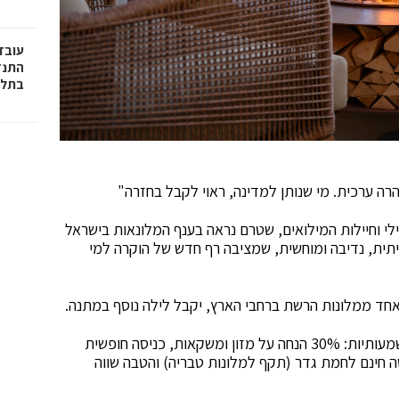
עובד
התנד
בתל 
 ערכית. מי שנותן למדינה, ראוי לקבל בחזרה"
י וחיילות המילואים, שטרם נראה בענף המלונאות בישראל
תית, נדיבה ומוחשית, שמציבה רף חדש של הוקרה למי
אחד ממלונות הרשת ברחבי הארץ, יקבל לילה נוסף במתנה.
לצד הלילה הנוסף, כוללת החבילה גם שורת הטבות משמעותיות: 30% הנחה על מזון ומשקאות, כניסה חופשית
טיפולי הספא, כניסה חינם לחמת גדר (תקף למלונות טבריה) והטבה שווה