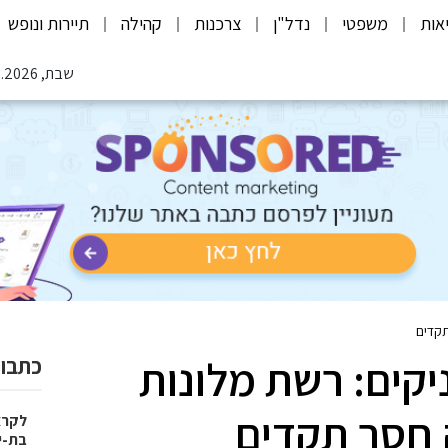
אות
משפטי
נדל"ן
צרכנות
קהילה
תיירות ונופש
שבת, 08.08.2026
תקדים
יקים: רשת מלונות
כתבות
חסר תקדים
בת-י