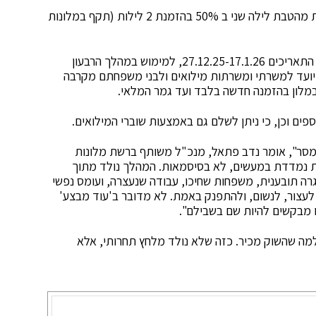
מילואימניקים שמעדיפים שני לילות בלבד, יוכלו ליהנות מהטבת לילה שני ב 50% בהזמנת 2 לילות (תקף במלונות
המהלך תקף בכל מלונות הרשת, להזמנות שיבוצעו בין התאריכים 27.12.25-17.1.26, למימוש במהלך הרבעון
ל השנה (תקופת מימוש: 1.1.26-31.3.26), ומיועד למשרתי ומשרתות מילואים ולבני משפחתם מקרבה
 במסר", אומר נדב פתאל, מנכ"ל משותף ברשת מלונות
ת נמדדת במעשים, לא בסיסמאות. המהלך נולד מתוך
גרה תובענית, משפחות שחיכו, עבודה שנעצרה, ועומס נפשי
 לעצור, לנשום, ולהתפנק באמת. לא מדובר ב'עוד מבצע'
ו מבקשים להיות שם בשבילם".
למה שהשוק מכיר. כזה שלא נולד מלחץ תחרותי, אלא