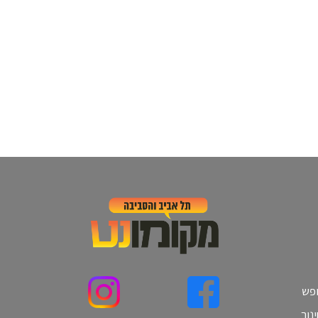
ופש
נוך