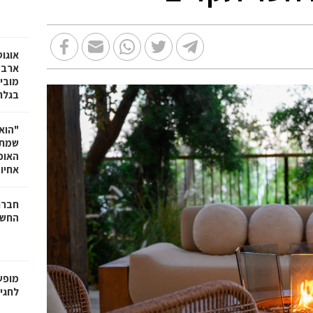
אוגו
ארבע
מובי
בגלר
"הוא 
שמתנ
האופ
אחיו 
חברת
החשמ
מופע
לחגיגות 100 ש