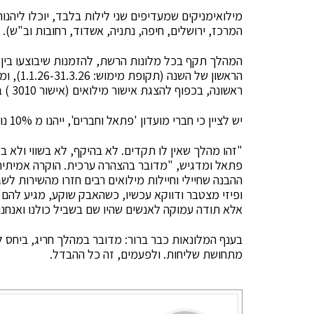
המרכז, ירושלים, חיפה, נתניה, אשדוד, רחובות וב"ש).
הראשון ש
ראשונה, בכפוף להצגת אישור מילואים (אישור 3010 ) במלון בהזמנה חדשה בלבד ועד גמר המלאי.
יש לציין כי חברי מועדון 'פתאל וחברים', ייהנו מ 10% נוספים וכן, כי ניתן לשלם גם באמצעות שוברי המילואים.
"זהו מהלך שאין לו תקדים. לא בהיקף, לא בשווי ולא
פתאל ומדגיש, "מדובר בהצהרה ערכית. הוקרה אמיתי
ההבנה שחיילי וחיילות מילואים רבים חזרו מהשירות לש
ופיזי מצטבר ודווקא עכשיו, כשהאבק שוקע, מגיע להם
אלא תודה עמוקה לאנשים שהיו שם בשביל כולנו ואנחנ
בענף המלונאות כבר ברור: מדובר במהלך חריג, ביחס 
מתחושת שליחות. ולפעמים, זה כל ההבדל.