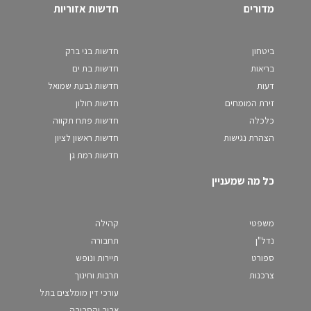
מדורים
חדשות אזוריות
ביטחון
חדשות בני ברק
בריאות
חדשות בת ים
דעות
חדשות גבעת שמואל
זירת המומחים
חדשות חולון
כלכלה
חדשות פתח תקווה
הצהרת נגישות
חדשות ראשון לציון
חדשות רמת גן
כל מה שמעניין
משפטי
קהילה
נדל"ן
תחבורה
ספורט
תיירות ונופש
צרכנות
תרבות וחינוך
עורכי דין מומלצים בתל
אביב והסביבה