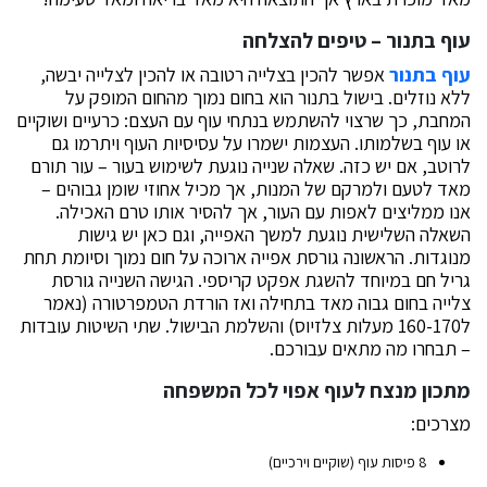
עוף בתנור – טיפים להצלחה
עוף בתנור
אפשר להכין בצלייה רטובה או להכין לצלייה יבשה,
ללא נוזלים. בישול בתנור הוא בחום נמוך מהחום המופק על
המחבת, כך שרצוי להשתמש בנתחי עוף עם העצם: כרעיים ושוקיים
או עוף בשלמותו. העצמות ישמרו על עסיסיות העוף ויתרמו גם
לרוטב, אם יש כזה. שאלה שנייה נוגעת לשימוש בעור – עור תורם
מאד לטעם ולמרקם של המנות, אך מכיל אחוזי שומן גבוהים –
אנו ממליצים לאפות עם העור, אך להסיר אותו טרם האכילה.
השאלה השלישית נוגעת למשך האפייה, וגם כאן יש גישות
מנוגדות. הראשונה גורסת אפייה ארוכה על חום נמוך וסיומת תחת
גריל חם במיוחד להשגת אפקט קריספי. הגישה השנייה גורסת
צלייה בחום גבוה מאד בתחילה ואז הורדת הטמפרטורה (נאמר
ל160-170 מעלות צלזיוס) והשלמת הבישול. שתי השיטות עובדות
– תבחרו מה מתאים עבורכם.
מתכון מנצח לעוף אפוי לכל המשפחה
מצרכים:
8 פיסות עוף (שוקיים וירכיים)