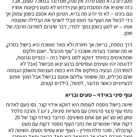
מטבלים בלא מעט מלח. אין ספק שמדובר במאכל טעים, אבל
כזה שיוציא את המטבח בשן ועין וידרוש לא מעט ניקיונות אחריו
וגם בינינו – לא מי יודע מה בריא. הטיגון הוא אמנם בשמן עמוק אך
כדי לבשל את העוף עד תומו מבלי לשרוף את הבלילה שמצפה
אותו – יש לטגן בשמן נמוך למדי, דבר שיגרום לספיגה מרובה של
שמן.
דרך נוספת, בריאה אך חיוורת ולא מאד מושכת היא בישול במרק,
או מה שמוכר בעדות אשכנז כ"עוף מכובס". ישנם חלקים
שמתאימים במיוחד דווקא לסוג בישול כזה – כנפיים וגרונות,
לדוגמה יהיו טעימים ועסיסיים ברגע יצאו מבישול (אבל לא
למחרת!). הבעיה בחלקים אלו היא כמות העצמות והשומן הגבוהה
שהם מכילים, מה ששומר עליהם אמנם בבישול אבל הופך אותם
לבעייתיים כאשר מדובר, למשל, בילדים קטנים.
עוף סיני באידוי – טעים ובריא
שיטה בישול נוספת לעופות היא דווקא אידוי קצר. נסו פעם לאדות
נתחי עוף (רצוי פרגיות) עם פטריות סיניות, ג'ינג'ר והרבה פלפל
טחון (או סצ'ואן אם אתם משיגים). מדובר באידוי קצר של 20
דקות אחרי שמשרים את נתכי העוף מספר דקות עם מעט
קורנפלור, סוכר מלח ומירין – העוף יוצא עסיסי וטעים. השיטה לא
מאד מוכרת בארץ אך התוצאה היא מאד בריאה ומאד טעימה!