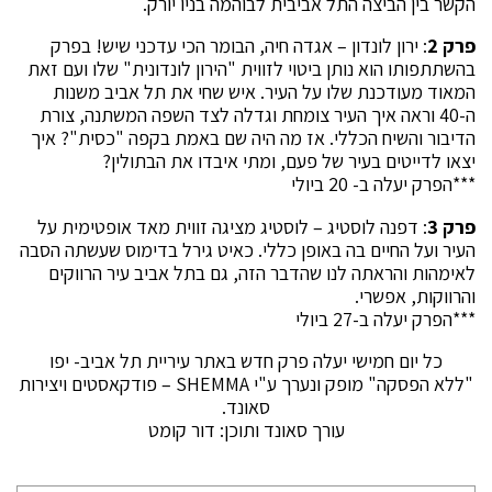
הקשר בין הביצה התל אביבית לבוהמה בניו יורק.
פרק 2
: ירון לונדון – אגדה חיה, הבומר הכי עדכני שיש! בפרק
בהשתתפותו הוא נותן ביטוי לזווית "הירון לונדונית" שלו ועם זאת
המאוד מעודכנת שלו על העיר. איש שחי את תל אביב משנות
ה-40 וראה איך העיר צומחת וגדלה לצד השפה המשתנה, צורת
הדיבור והשיח הכללי. אז מה היה שם באמת בקפה "כסית"? איך
יצאו לדייטים בעיר של פעם, ומתי איבדו את הבתולין?
***הפרק יעלה ב- 20 ביולי
פרק 3
: דפנה לוסטיג – לוסטיג מציגה זווית מאד אופטימית על
העיר ועל החיים בה באופן כללי. כאיט גירל בדימוס שעשתה הסבה
לאימהות והראתה לנו שהדבר הזה, גם בתל אביב עיר הרווקים
והרווקות, אפשרי.
***הפרק יעלה ב-27 ביולי
כל יום חמישי יעלה פרק חדש באתר עיריית תל אביב- יפו
"ללא הפסקה" מופק ונערך ע"י SHEMMA – פודקאסטים ויצירות
סאונד.
עורך סאונד ותוכן: דור קומט