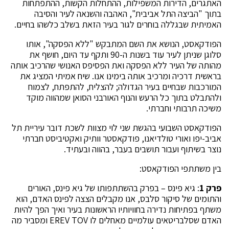
האתגרים, הדירות המשפילות, ההתחלות הקשות, ההתפתחות
בתוך "הביצה התל אביבית", האהבה והשנאה לעיר והסיבה
האמיתית שבגללה בוחרים לגור בעיר הזאת בשלב כלשהו בחיים.
הפודקאסט, הנושא את השם המתבקש "ללא הפסקה", אותו
סלוגן שניתן לעיר עוד בשנות ה-90 ותקף עד היום, חושף את
מהותה של העיר ללא הפסקה ואת הפסיפס האנושי שהרכיב אותה
בראשית דרכיה ומרכיב אותה בימינו אנו. שיח אמיתי המציג את
המורכבות שבחיים בעיר הגדולה; להצליח, להתפתח, לצמוח
ולהתבלט בתוך כל הרעש והנוף האורבני הסואן שמהווה מוקד
משיכה תרבותי וחברתי.
הפודקאסט השבועי בהגשת שני לוי מצוות לשכת דובר עיריית תל
אביב-יפו ואורי טולדיאנו, פודקאסטר וותיק ואקטיביסט חברתי
נוצר בשיתוף ועבור תושבים בעבר, בהווה ובעתיד.
בין משתתפי הפודקאסט:
פרק 1
: גיא פינס – בפרק בהשתתפותו של גיא פינס, האורים
והתומים של סיקור סלבס, אנו מקבלים הצצה לפינס האדם, הוא
משתף בפתיחות נדירה בחוויותיו הראשונות בעיר ואיך הפך להיות
האדם שסלבריטאים עולמיים מאחלים לו EREV TOV ומסביר מה