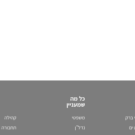
כל מה
שמעניין
 ברק
משפטי
קהילה
ים
נדל"ן
תחבורה