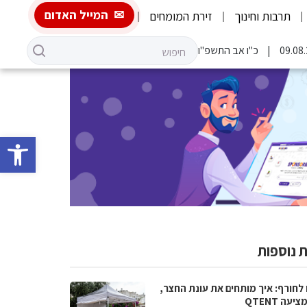
המייל האדום
תרבות וחינוך
זירת המומחים
כ"ו אב התשפ"ו
פתח סרגל 
 נוספות
 לחורף: איך מותחים את עונת החצר,
יעה QTENT