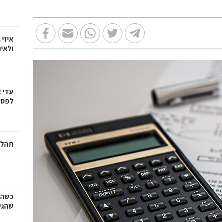
איזי 
ולאי
עדי 
לפספ
תהלי
כשהז
שהגי