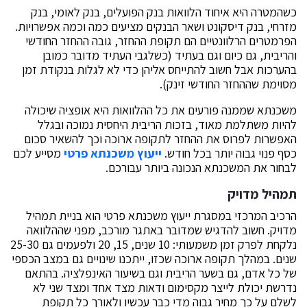
כשהמטרה היא איחוד הלוואות בנק הפועלים, בנק לאומי, בנק
מזרחי, בנק דיסקונט ושאר הבנקים מציעים כמה וכמה אפשרויות.
הפרמטרים הרלוונטיים הם תקופת ההחזר, גובה ההחזר החודשי
והריבית, גם כיום וגם בעתיד (כשלגבי העתיד מדובר כמובן
בהערכות אבל חשוב להתייחס אליהן כדי לא לגלות בנקודת זמן
מסוימת שההחזר החודשי זינק).
משכנתא שממנה פורעים את כל ההלוואות היא אופציה שיכולה
להיות משתלמת מאוד, בזכות הריבית היחסית נמוכה ובגלל
האפשרות לפרוס את ההחזר לתקופה ארוכה וכך להשאיר סכום
כסף פנוי גבוה יותר בכל חודש.
ייעוץ משכנתא פרטי
מסייע לכם
לבחור את המשכנתא הנכונה ביותר עבורכם.
תמהיל מדויק
הרכיב המרכזי במסגרת ייעוץ משכנתא פרטי הוא בניית תמהיל
מדויק. חשוב להדגיש שמדובר באתגר מורכב, מפני שההלוואה
נלקחת לפרק זמן משמעותי: 10 שנים, 15, 20 ולפעמים גם 25-30
שנים. במהלך תקופה ארוכה שכזו, ייתכנו שינויים גם במצב הכספי
של כל אדם, גם בשער הריבית וגם בשיעור האינפלציה. בהתאם
נדרשת יכולת לייצר מקסימום ודאות מצד אחד ומצד שני לא
לשלם על כך מחיר גבוה מדי כבר עכשיו ולאורך כל תקופת