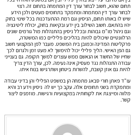
תחום שהוא, חשוב לבחור עורך דין המתמחה בתחום זה. רצוי
לבחור עורך דין המתמחה ומתמקד בתחומים מעטים ולכן הידע
שיש לו באותו תחום, הניסיון וגם רמת ההתעדכנות בכל שינוי בחוק
יהיו בהתאם. חשוב השילוב בין ידע ובקיאות בחוק, יכולת ליטיגציה
וגם ניהול מו"מ גבוהות ובכלל ניסיון בהתנהלות מול גורמים שונים
הרלוונטיים שיכולים להיות בהליכים פליליים כמו המשטרה,
פרקליטות המדינה וכמובן בית המשפט. מעבר לפן המקצועי חשוב
גם הפן האישי. הליך פלילי יכול להימשך לא מעט זמן ולגרום לכך
שחייו של החשוד או הנאשם ממש עוצרים למשך תקופה. גם בענייני
עבודה התנהלות נגד מעסיק אינה נעימה. לכן, עורך הדין צריך
להיות גם אוזן קשבת, להשרות ביטחון ושתרגישו בנוח איתו.
עו"ד פאתן חורי סבאג מתמחה הן במשפט הפלילי והן בדיני עבודה
ומתמקדת בשני תחומים אלה. עקב כך יש לה ניסיון וידע רב והיא
מלווה ומייצגת את לקוחותיה במקצועיות ורגישות. מוזמנים ליצור
קשר.