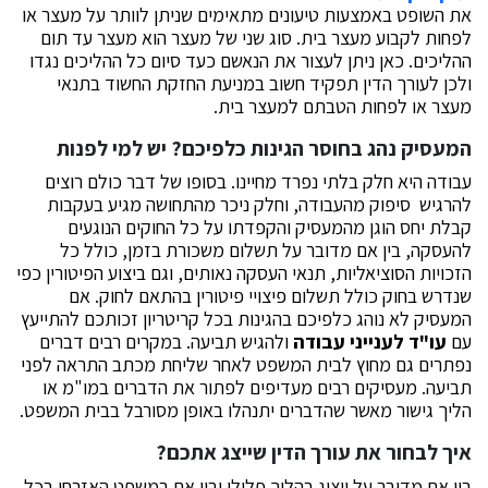
את השופט באמצעות טיעונים מתאימים שניתן לוותר על מעצר או
לפחות לקבוע מעצר בית. סוג שני של מעצר הוא מעצר עד תום
ההליכים. כאן ניתן לעצור את הנאשם כעד סיום כל ההליכים נגדו
ולכן לעורך הדין תפקיד חשוב במניעת החזקת החשוד בתנאי
מעצר או לפחות הטבתם למעצר בית.
המעסיק נהג בחוסר הגינות כלפיכם? יש למי לפנות
עבודה היא חלק בלתי נפרד מחיינו. בסופו של דבר כולם רוצים
להרגיש סיפוק מהעבודה, וחלק ניכר מהתחושה מגיע בעקבות
קבלת יחס הוגן מהמעסיק והקפדתו על כל החוקים הנוגעים
להעסקה, בין אם מדובר על תשלום משכורת בזמן, כולל כל
הזכויות הסוציאליות, תנאי העסקה נאותים, וגם ביצוע הפיטורין כפי
שנדרש בחוק כולל תשלום פיצויי פיטורין בהתאם לחוק. אם
המעסיק לא נוהג כלפיכם בהגינות בכל קריטריון זכותכם להתייעץ
עם
עו"ד לענייני עבודה
ולהגיש תביעה. במקרים רבים דברים
נפתרים גם מחוץ לבית המשפט לאחר שליחת מכתב התראה לפני
תביעה. מעסיקים רבים מעדיפים לפתור את הדברים במו"מ או
הליך גישור מאשר שהדברים יתנהלו באופן מסורבל בבית המשפט.
איך לבחור את עורך הדין שייצג אתכם?
בין אם מדובר על ייצוג בהליך פלילי ובין אם במשפט האזרחי בכל