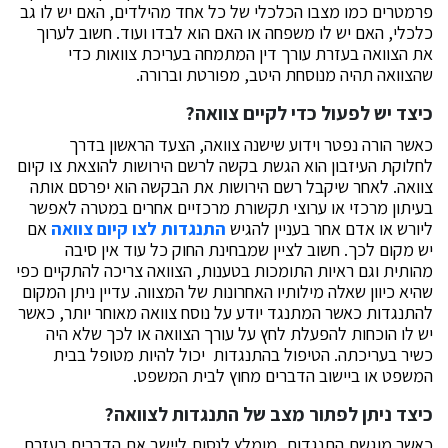
פרמטרים כמו מצבו הכלכלי של כל אחד מהילדים, האם יש לו גב
כלכלי, האם יש לו משפחה או האם הוא לבדו ועוד. חשוב לערוך
את הצוואה בעזרת עורך דין המתמחה בעריכת צוואות כדי
שהצוואה תהיה מנוסחת היטב, מפורטת וברורה.
כיצד יש לפעול כדי לקיים צוואה?
כאשר הורה נפטר וידוע שישנה צוואה, הצעד הראשון בדרך
לחלוקת העיזבון הוא הגשת בקשה לרשם הירושות להוצאת צו קיום
צוואה. לאחר שיקבל רשם הירושות את הבקשה הוא יפרסם אותה
בעיתון מרכזי או ערוצי תקשורת מרכזיים אחרים במטרה לאפשר
ליורש או אדם אחר בעניין להגיש
התנגדות לצו קיום צוואה
אם
יש מקום לכך. חשוב לציין שמבחינת החוק כל עוד אין סיבה
מהותית וגם ראיות התומכות בטענות, הצוואה צריכה להתקיים כפי
שהיא כיוון שאלה מילותיו האחרונות של המצווה. עדיין ניתן המקום
להתנגדות כאשר המתנגד יודע על נוסח צוואה מאוחר יותר, כאשר
יש לו הוכחות להפעלת לחץ על עורך הצוואה או לכך שלא היה
כשיר בעריכתה. הטיפול בהתנגדות יכול להיות מטופל בבית
המשפט או ביישוב הדברים מחוץ לבית המשפט.
כיצד ניתן לפתור מצב של התנגדות לצוואה?
כאשר מוגשת התנגדות, מומלץ לנסות ליישב את הדברים בעזרת