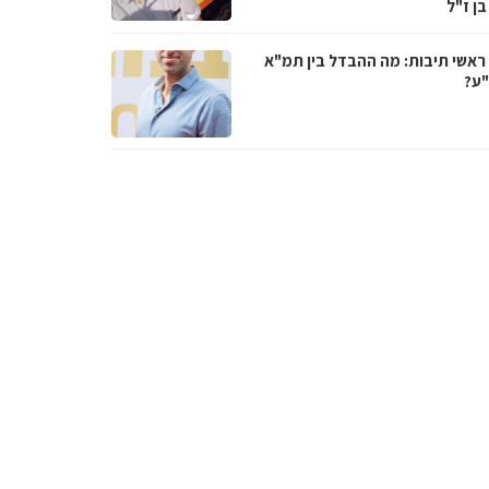
בן ז"ל
ראשי תיבות: מה ההבדל בין תמ"א
ע?