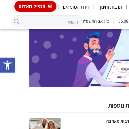
המייל האדום
תרבות וחינוך
זירת המומחים
כ"ג אב התשפ"ו
פתח סרגל 
 נוספות
בות מאהבה