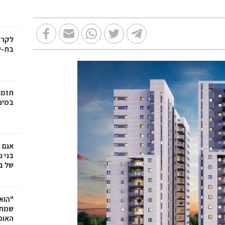
בת-י
תזמו
במינ
אגם 
של ב
"הוא 
שמתנ
האופ