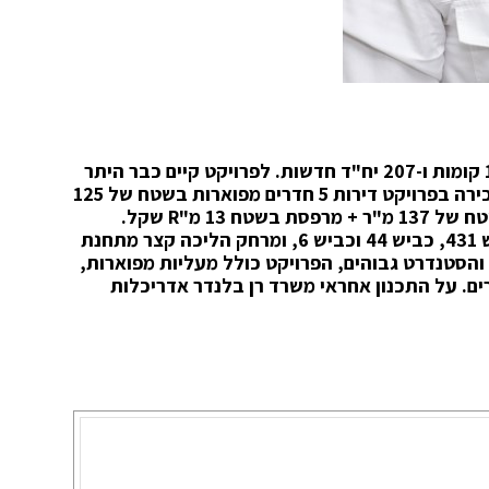
פרויקט אביסרור בנרקיסים כולל 3 בניינים בני 18 קומות ו-207 יח"ד חדשות. לפרויקט קיים כבר היתר
בנייה והעבודות החלו בשטח. החברה מציעה למכירה בפרויקט דירות 5 חדרים מפוארות בשטח של 125
R
שקל.
הפרויקט קרוב מאוד לצירי תנועה מרכזיים – כביש 431, כביש 44 וכביש 6, ומרחק הליכה קצר מתחנת
והסטנדרט גבוהים, הפרויקט כולל מעליות מפוארות,
רים. על התכנון אחראי משרד רן בלנדר אדריכלות