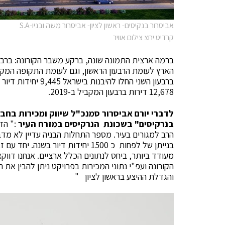
אביסרור בנקיסים- ראשון לציון- אביסרור משה ובניו-S.A
קרדיט יחצ צילום אוויר
12,678 דירות ברבעון המקביל ב-2019.
לדברי יורם אביסרור סמנכ"ל שיווק ומכירות בחב
בנרקיסים" בשכונת הנרקיסים במזרח העיר
:" הזי
הרב למגורים בעיר. מספר התחלות הבניה עדיין לא מד
בנייתן של לפחות כ 1500 יחידות דיו
מעודד ביותר, ביחס לנתונים הכלל ארציים. אנחנו דווק
הקורונה ועפ"י נתוני המכירות בפרויקט ניתן להבין את
והגדלת ההיצע בראשון לציון "