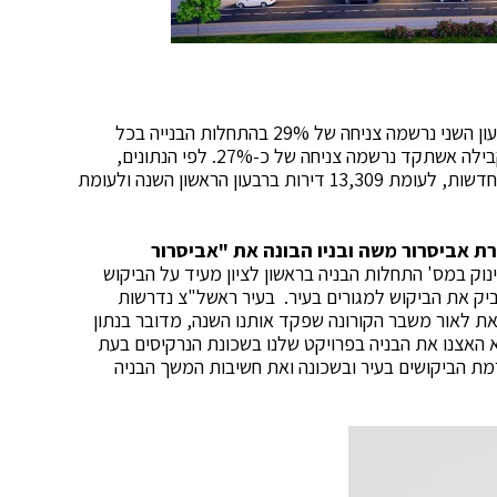
ברמה ארצית התמונה שונה, ברקע משבר הקורונה: ברבעון השני נרשמה צניחה של 29% בהתחלות הבנייה בכל
הארץ לעומת הרבעון הראשון, וגם לעומת התקופה המקבילה אשתקד נרשמה צניחה של כ-27%. לפי הנתונים,
ברבעון השני החלו להיבנות בישראל 9,445 יחידות דיור חדשות, לעומת 13,309 דירות ברבעון הראשון השנה ולעומת
רת אביסרור משה ובניו הבונה את "אביסרור
נוק במס' התחלות הבניה בראשון לציון מעיד על הביקוש
ביק את הביקוש למגורים בעיר. בעיר ראשל"צ נדרשות
ר בשנה. יחד עם זאת לאור משבר הקורונה שפקד אותנו השנה, מדובר בנתון
א האצנו את הבניה בפרויקט שלנו בשכונת הנרקיסים בעת
 רמת הביקושים בעיר ובשכונה ואת חשיבות המשך הבניה