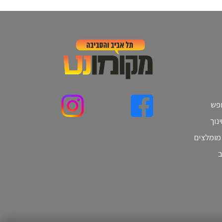
ופש
נוך
 מומלצים
ב