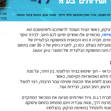
מה ח
מדרי
יקיון, כאשר הציוד העומד לרשותכם ולשימושכם הוא
ייתי
, מכשירים אלו ואחרים יסייעו לכם היטב. לבירור נוסף
ירותים. חברה זו היא היבואנית והמשווקת הבלעדית של
מכונות שטיפה בלחץ ושל ציוד ניקוי – תוצרת החברות המובילות בעולם. כמו כן, לחברה ניסיון של כ-30 שנה בתחום
ה המשווקת הבלעדית של המוצר: lavor pro.
ראוי – תוך שימוש בציוד הרלוונטי. בין היתר, על מנת
ת מלוא האפשרויות הקיימות, כאשר
ואכם לחפש אחר מכונות שטיפה עבור הרצפה, רצוי לפעול
רעש, רוחב המגב, הניידות ועוד.
ברת ר.נ.מ. ציוד ושירותים מציעה את המכשור המתקדם
 פורצת דרך, וצוות עובדיה הינם מומחים בתחום עיסוקם.
נטי ולהתחיל במשימת הניקיון. בהצלחה!