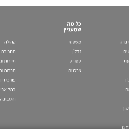
כל מה
שמעניין
 ברק
משפטי
קהילה
ים
נדל"ן
תחבורה
עת
ספורט
תיירות ונ
צרכנות
תרבות וחי
ן
עורכי דין
ח
בתל אבי
והסביבה
ון
 גן