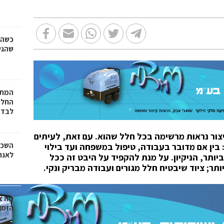
כשהז
שהגי
המתכ
החלט
לבד
תיצור נראות מרשימה בכל חלל שהוא. עם זאת, לעיתים
השכר
 בין אם מדובר בעבודה, טיפול במשפחה ועד בילוי
לאנר
ותר, הניקיון. על מנת להקפיד על היבט זה ככל
תר; ציוד שיבטיח חלל מגורים ועבודה מבריק ונקי.
מה צר
הזמן