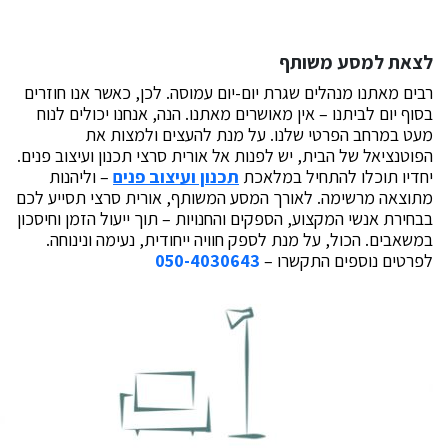
את למסע משותף
ים מאתנו מנהלים שגרת יום-יום עמוסה. לכן, כאשר אנו חוזרים
וף יום לביתנו – אין מאושרים מאתנו. הנה, אנחנו יכולים לנוח
ט במרחב הפרטי שלנו. על מנת להעצים ולמצות את
וטנציאל של הבית, יש לפנות אל אורית סרצי תכנון ועיצוב פנים.
דיו תוכלו להתחיל במלאכת
תכנון ועיצוב פנים
– וליהנות
וצאה מרשימה. לאורך המסע המשותף, אורית סרצי תסייע לכם
חירת אנשי המקצוע, הספקים והחנויות – תוך ייעול הזמן וחיסכון
שאבים. הכול, על מנת לספק חוויה ייחודית, נעימה ונינוחה.
רטים נוספים התקשרו –
050-4030643