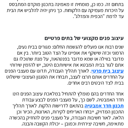
חום זה. כמו כן, מומחית זו מאמינה בתכנון מוקדם המתבסס
 היכרות מעמיקה עם הלקוחות. כך ניתן יהיה להלביש את הבית
 לרמת "הכפית והמזלג".
צוב פנים מקצועי של בתים פרטיים
ים רבות אנו פועלים להגשמת החלום: מגורים בבית נעים,
מוני וכזה שישקף את אופיינו על הצד הטוב ביותר. בין אם
ובר בווילה או שמא מדובר בפנטהאוז, על מנת שתוכלו גם
ם לגור בבית המבטא את אישיותכם היטב, יש להזמין שירותי
צוב בית פרטי
. לאורך תהליך העבודה, תדונו עם מעצבי הפנים
 החדרים אותם תרצו לעצב, תבחרו את הסגנון העיצובי שישלוט
ית לצד היבטים רבים אחרים.
ד החדרים בהם מומלץ להתחיל במלאכת עיצוב הפנים הינו
ר האמבטיה. לשם כך, על מעצבי הפנים לבצע עבודת
נון חדר אמבטיה
בהתאם לדרישות הלקוח. לאורך תהליך
כנון המדויק, ייבחרו האריחים לקירות, הארונות, הכיור וכן
אה. לאור חשיבות העבודה, על מעצבי פנים להחזיק בהכשרה
אימה, חשיבה יצירתית וכמובן – יכולת הקשבה והבנה.