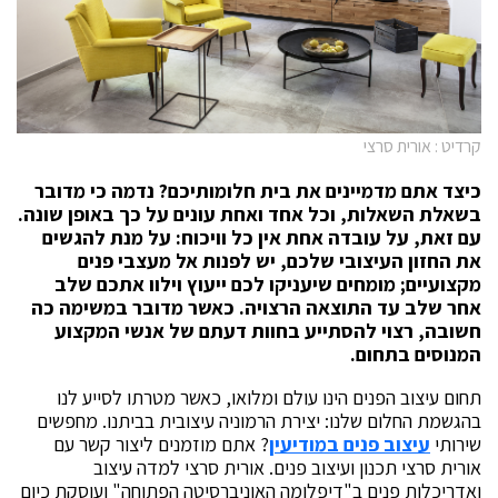
יט : אורית סרצי
צד אתם מדמיינים את בית חלומותיכם? נדמה כי מדובר
אלת השאלות, וכל אחד ואחת עונים על כך באופן שונה.
 זאת, על עובדה אחת אין כל וויכוח: על מנת להגשים
 החזון העיצובי שלכם, יש לפנות אל מעצבי פנים
צועיים
;
מומחים שיעניקו לכם ייעוץ וילוו אתכם שלב
ר שלב עד התוצאה הרצויה. כאשר מדובר במשימה כה
ובה, רצוי להסתייע בחוות דעתם של אנשי המקצוע
נוסים בתחום.
ום עיצוב הפנים הינו עולם ומלואו, כאשר מטרתו לסייע לנו
גשמת החלום שלנו: יצירת הרמוניה עיצובית בביתנו. מחפשים
רותי
עיצוב פנים במודיעין
? אתם מוזמנים ליצור קשר עם
רית סרצי תכנון ועיצוב פנים. אורית סרצי למדה עיצוב
דריכלות פנים ב"דיפלומה האוניברסיטה הפתוחה" ועוסקת כיום