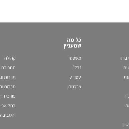
כל מה
שמעניין
 ברק
משפטי
קהילה
ים
נדל"ן
תחבורה
עת
ספורט
תיירות ונ
צרכנות
תרבות וחי
ן
עורכי דין
ח
בתל אבי
והסביבה
ון