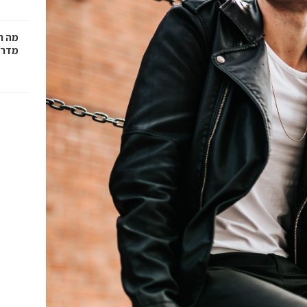
מה ח
מדרי