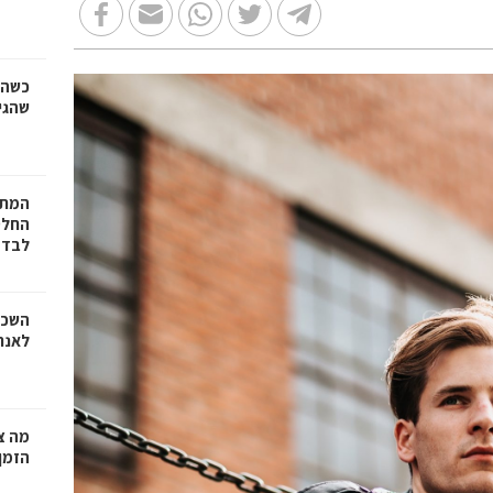
כשהז
שהגי
המתכ
החלט
לבד
השכר
לאנר
מה צר
הזמן