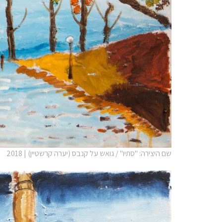
שם היצירה: "סתיו" / גואש על קנבס (יערה קרשטיין) | 2018