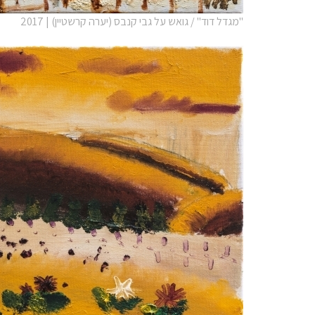
"מגדל דוד" / גואש על גבי קנבס (יערה קרשטיין) | 2017