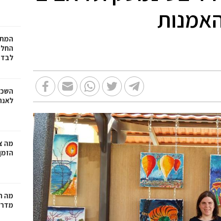
האמנות
המתכ
החלט
לבד
השכר
לאנר
מה צר
הזמן
מה ח
מדרי