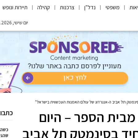
אות
משפטי
נדל"ן
צרכנות
קהילה
תיירות ונופש
יום שישי, 07.08.2026
שרתי מבית הספר – היום
כתבות
יד בסינמטק תל אביב
כשהז
שהגי