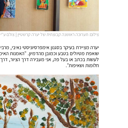
צילום: תערוכה ראושנה קבוצתית של יערה קרשטיין | צולם ע"י
יערה מציירת בעיקר בסגנון אימפרסיוניסטי נאיבי, מרבי
שואפת מטיולים בטבע וכמובן מהדמיון. "האמנות האימ
לעשות בכתב או בעל פה, אני מעבירה דרך הציור, דרך
חלומות ושאיפות".