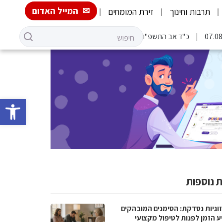
המייל האדום
תרבות וחינוך
זירת המומחים
כ"ד אב התשפ"ו
פתח סרגל 
 נוספות
וגיות נסדקת: הסימנים המובהקים
ע הזמן לפנות לטיפול מקצועי