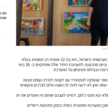
מה ח
סוגים
 האב
 העכשווית
בי
שראל, היא בת 32 אמנית רב תחומית בעלת
כיום מתכוננת לתערוכת היחיד שלה שתתקיים ב- 26
בי
וני
ריצת הגבולות והניצחון על המערכת.
ספר שנאלצה להתמודד עם לקויות למידה קשים מצאה
אחת מהן לא ידעה לתת לה מענה הולם לצרכים והקשיים
 יצא ממני כלום, דמיינו לעצכם שהיום היו אומרים את זה
ול, בשנות ה-90 נחשב לנורמה שכן המערכת החינוכית כשלה במתן פתרונות ריאליים