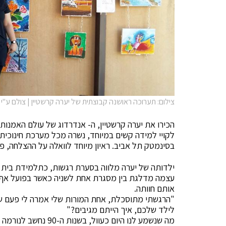
צילום: תערוכה ראושנה קבוצתית של יערה קרשטיין | צולם ע"י
הכירו את יערה קרשטיין, ה- אנדרדוג של עולם האמנות
לקויי למידה קשים במיוחד, נשרה מכל מערכת חינוכית ו
בסינמטק תל א
בי
ב. ראיון מיוחד לוואלה על ההצלחה, פ
ילדותה של יערה מלווה בסערת רגשות, כתלמידת
בי
ת 
עצמה מדלגת
בי
ן מסגרת אחת לשניה כאשר בפועל אף 
אותם חוותה.
"הרגשתי מתוסכלת, אחת המורות שלי אמרה לי פעם שלא
לילד שלכם, איך הייתם מגי
בי
ם?"
מה שנשמע לנו היום כעו