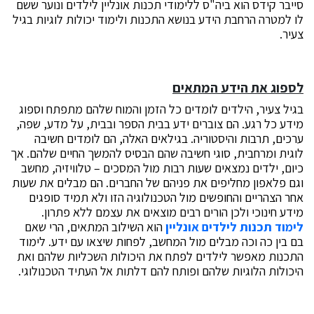
סייבר קידס הוא ביה"ס ללימודי תכנות אונליין לילדים ונוער ששם
לו למטרה הרחבת הידע בנושא התכנות ולימוד יכולות לוגיות בגיל
צעיר.
לספוג את הידע המתאים
בגיל צעיר, הילדים לומדים כל הזמן והמוח שלהם מתפתח וספוג
מידע כל רגע. הם צוברים ידע בבית הספר ובבית, על מדע, שפה,
ערכים, תרבות והיסטוריה. בגילאים האלה, הם לומדים חשיבה
לוגית ומרחבית, סוגי חשיבה שהם הבסיס להמשך החיים שלהם. אך
כיום, ילדים נמצאים שעות רבות מול המסכים – טלוויזיה, מחשב
וגם פלאפון מחליפים את פניהם של החברים. הם מבלים את שעות
אחר הצהריים והחופשים מול הטכנולוגיה הזו ולא תמיד סופגים
מידע חינוכי ולכן הורים רבים מוצאים את עצמם ללא פתרון.
לימוד תכנות לילדים אונליין
הוא השילוב המתאים, הרי שאם
בם בין כה וכה מבלים מול המחשב, לפחות שיצאו עם ידע. לימוד
התכנות מאפשר לילדים לפתח את היכולות השכליות שלהם ואת
היכולות הלוגיות שלהם ופותח להם דלתות אל העתיד הטכנולוגי.