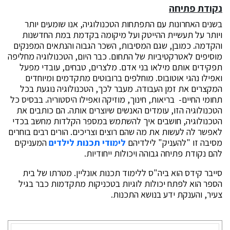
נקודת פתיחה
בשנים האחרונות עם התפתחות הטכנולוגיה, אנו שומעים יותר
ויותר על תעשיית ההייטק ועל מיקומה בקדמת במת החדשנות
והקדמה. כמובן, שגם המסיבות, השכר הגבוה והנתאים המפנקים
מוסיפים לאטרקטיביות של התחום. כבר היום, הטכנולוגיה מחליפה
תפקידים אותם מילאו בני אדם. מלצרים, טבחים, עובדי מפעל
ואפילו נהגי אוטובוס. מוחלפים ברובוטים מתקדמים ומיוחדים
המקצרים את זמן העבודה. מעבר לכך, הטכנולוגיה נוגעת בכל
תחומי החיים- בריאות, חינוך, מוזיקה ואפילו היסטוריה. בבסיס כל
הטכנולוגיה הזו, עומדים האנשים שיוצרים אותה. הם כותבים את
הטכנולוגיה, חושבים איך להשתמש במספר הקלדות מחשב בכדי
לאפשר לה לעשות את מה שהם רוצים וצריכים. הורים רבים בוחרים
מסיבה זו "להעניק" לילדיהם
לימודי תכנות לילדים
המעניקים
להם נקודת פתיחה גבוהה ויכולות ייחודיות.
סייבר קידס הוא ביה"ס ללימוד תכנות אונליין. מטרתו של בית
הספר הוא לפתח יכולות לוגיות בטכניקות מתקדמות כבר בגיל
צעיר, והענקת ידע בנושא התכנות.