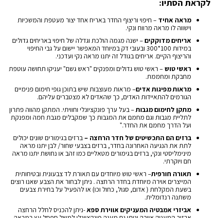
לקראת הסתיו:
מראה אחיד
– חיפוי וריצוף החדר באריח אחד יצור מעטפת והמשכיות
וישווה לו מראה מרווח ונקי.
אריחים מדוקקים
– ישנה מגמה הולכת וגדלה של חיפוי באריחים גדולים
במידות 100*300 ובעובי דק במיוחד המאפשר יישום על גבי החיפוי
והריצוף הקיים. אריחים בגודל זה יתנו מראה נקי ועדכני.
ראשי טוש
– ראשי טוש גדולים ומפנקים "ראש גשם" יעניקו תחושה עוטפת
מחבקת ומחממת.
מראות מפיגות אדים
– מראות מעוצבות שיש בתוכן גופי חימום פנימיים
הגורמים להתאיידות האדים, כך שהאדים לא מצטברים עליהם.
מתקן לחימום מגבות
– בעל ערך פונקציונלי וחוויתי. המתקן מהווה פתרון
לתליית מגבות וגם מחמם את המגבות כך שמקבלים מגבת חמה ומפנקת
ועל הדרך מחמם את החדר."
ברזים הם התכשיטים של חדר הרחצה –
ברזים בגימורים שונים יכולים
לתת את הנגיעה האחרונה בחדר, ברזים בצבעי שחור/ לבן יתנו מראה
מינימליסטי ונקי, ברזים בגימורים מטאליים כמו זהב או נחושת יתנו מראה
חם ויוקרתי.
תאורה חורפית
– ראשי טוש מיוחדים עם תאורת לד צבעונית ובטיחותית
המייצרים אוירה מיוחדת בחדר הרחצה . ניתן לבחור את הצבע שאנו רוצים
בשעת המקלחת ( אדום, סגול, כחול וכו) או להפעיל על בחירת צבעים
משתנה רנדומלית.
אביזרי אמבטיה המעניקים אווירת ספא
-ניתן להכניס לחלל הרחצה
אבזור המעניק אוירה ונותן גם מענה פונקציונלי למשל ספסל עץ במראה