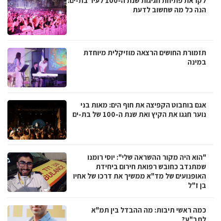
לקראת פתיחת חגיגות שנת ה-100 לעיר בת-ים:
הנה כל מה שחשוב לדעת
תזמורת החושים הרצאה מוזיקלית מיוחדת
במינה
אגם בוחבוט הקפיצה את חוף הים: מאות בני
נוער חגגו את הקיץ ואת שנת ה-100 של בת-ים
"הוא היה מקור ההשראה שלי": יוסי רומנו
שמתנדב כחובש רפואת חירום ביחידת
האופנועים של מד"א ממשיך את דרכו של אחיו
בן ז"ל
כמה ראשי תיבות: מה ההבדל בין תמ"א
לתב"ע?