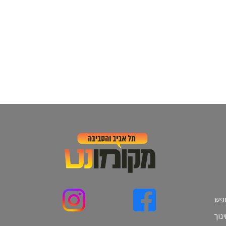
ופש
נוך