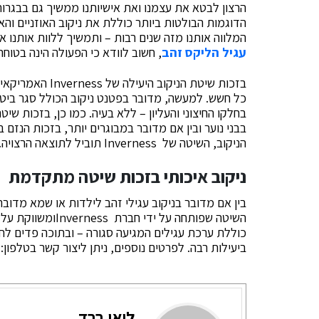
הרצון לבטא את עצמנו ואת אישיותנו ממשיך גם בבגרות
הדוגמות הבולטות ביותר כוללת את ניקוב האוזניים והאף
המלווה אותנו מזה שנים רבות – ותמשיך ללוות אותנו א
עגיל הליקס זהב
, חשוב לוודא כי הפעולה הינה בטוחה
בזכות שיטת הניקו
כל חשש. למעשה, מדובר בפטנט ניקוב הכולל סגר ביטחו
בחלקו החיצוני והעליון – ללא בעיה. כמו כן, בזכות שי
בבני נוער ובין אם מדובר במבוגרים יותר, בזכות הנזם 
הניקוב, השיטה של Inverness תוביל לתוצאה הרצויה. זאת, תוך שמירה על סטריליות מלאה.
ניקוב איכותי בזכות שיטה מתקדמת
בין אם מדובר בניקוב עגילי זהב לילדות או שמא מדובר
השיטה שפותחה על י
כוללת ערכת עגילים המגיעה סגורה – ובתוכה פדים לחי
ביעילות רבה. לפרטים נוספים, ניתן ליצור קשר בטלפון:
ליאו ברד