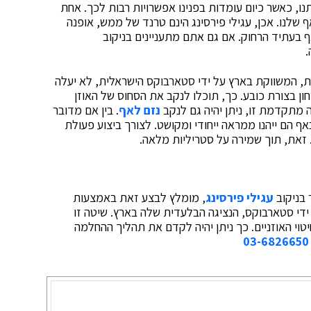
נו, כאשר כיום עומדות בפנינו אפשרויות רבות לכך. אחת
 שלנו. אכן, עגילי פירסינג הינם טרנד של ממש, אופנה
ף בעתיד הרחוק. אם גם אתם מתעניינים בניקוב
.
ב היעילה של Inverness האמריקאית, המשווקת בארץ על ידי סטארבוקס הישראלית, לא יעלה
ן בצורת כובע. כך, תוכלו לנקב את הסחוס של האוזן
טה מתקדמת זו, ניתן יהיה גם לנקב
נזם לאף
. בין אם מדובר
באף הם ייהנו ממראה ייחודי ומקושט. לצורך ביצוע פעולת
 בניקוב
עגילי פירסינג
, מומלץ לבצע זאת באמצעות
די חברת Invernessומשווקת על ידי סטארבוקס, הנציגה הבלעדית שלה בארץ. שיטה זו
טוי האוזניים. כך ניתן יהיה לקדם את תהליך ההחלמה
03-6826650