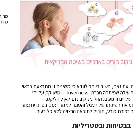
מה ח
מדרי
נו. עם זאת, חשוב ביותר לוודא כי משימה זו מתבצעת כראוי
– ובאופן הבטוח, המתקדם והנקי ביותר. בזכות השיטה היעילה שפיתחה חברת Inverness – ומשווקת על ידי
ווים ורגועים. החל מניקוב נזם לאף, הליקס,
נע את חשיפתו של העגיל והסוגר למגע. זאת, בטרם יתבצע
 בצורת כובע, תוביל לתוצאה הרצויה ללא כל בעיה.
 בבטיחות ובסטריליות