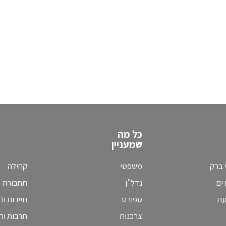
כל מה
שמעניין
 ברק
משפטי
קהילה
ים
נדל"ן
תחבורה
עת
ספורט
תיירות ונ
צרכנות
תרבות וחי