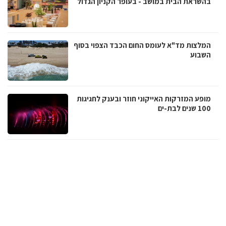
בהשראת הבית במושב - בעופר הקניון הגדול
המלצות מד"א לעומס החום הכבד הצפוי בסוף
השבוע
מופע המזרקות האייקוני חוזר ובענק לחגיגות
100 שנים לבת-ים