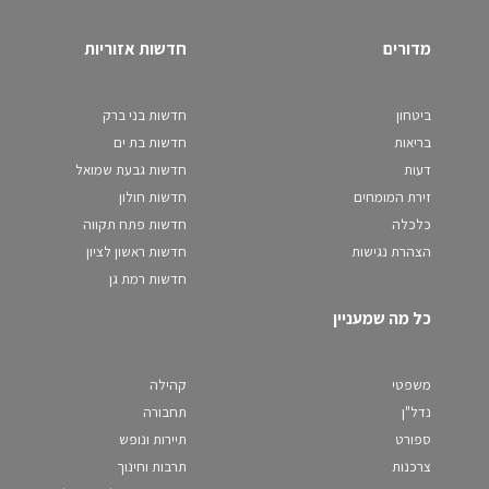
מדורים
חדשות אזוריות
ביטחון
חדשות בני ברק
בריאות
חדשות בת ים
דעות
חדשות גבעת שמואל
זירת המומחים
חדשות חולון
כלכלה
חדשות פתח תקווה
הצהרת נגישות
חדשות ראשון לציון
חדשות רמת גן
כל מה שמעניין
משפטי
קהילה
נדל"ן
תחבורה
ספורט
תיירות ונופש
צרכנות
תרבות וחינוך