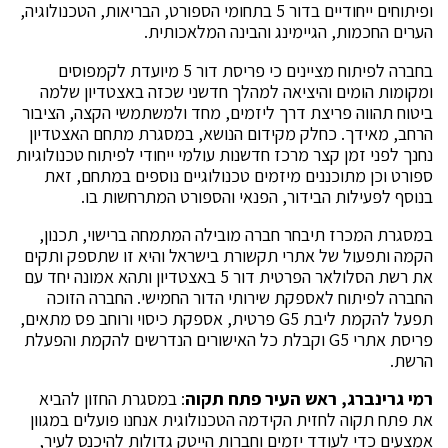
ופיתוחים ייחודיים בדור 5 בתחומי הספורט, הבריאות, הטכנולוגיה,
הערים החכמות, הגיימינג והבינה המלאכותית.
בחברה לפיתוח מציינים כי פריסת דור 5 מיועדת לקמפוסים
ומקומות הומים והיציאה למהלך חדשני שכזה באצטדיון שלמה
ביטוח תהווה פריצת דרך ליזמים, מחד ולמשתמשי הקצה, הציבור
הרחב, מאידך. כחלק מקידום הנושא, במסגרת מתחם האצטדיון
נחנך לפני זמן קצר מרכז חדשנות עולמי ייחודי לפיתוח טכנולוגיות
ספורט וכן מתוכננים מיזמים טכנולוגיים נוספים במתחם, זאת
בנוסף לפעילות הבידור, הפנאי והספורט המתרחשות בו.
במסגרת המכרז תיבחר חברה מובילה המתמחה ברישוי, תכנון,
הקמה ותפעול של אתרי תקשורת בישראל והיא זו שתספק ותקים
את רשת הסלולאר הפרטית דור 5 באצטדיון ותהא אמונה יחד עם
החברה לפיתוח לאספקת שירותי הדור החמישי. החברה הזוכה
תפעל להקמת ליבת G5 פרטית, אספקת כיסוי ורוחב פס מתאים,
פריסת אתרי G5 וקבלת כל האישורים הנדרשים להקמת והפעלת
הרשת.
רמי גרינברג, ראש העיר פתח תקוה
: במסגרת החזון להביא
את פתח תקוה לחזית הקידמה הטכנולוגית אנחנו פועלים במגוון
אמצעים כדי לעודד יזמים וחברות הייטק גדולות להיכנס לעיר,