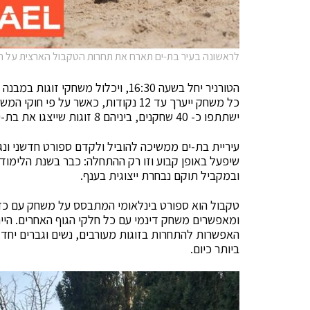
לראשונה בעיר בת-ים תארח את תחרות הטקבול הארצית על חוף
הטורניר יחל בשעה 16:30, ויכלול משח
כל משחק ייערך עד 12 נקודות, כאשר על
ישתתפו כ- 40 שחקנים, ביניהם 8 זוגות שייצגו את בת-ים בכבוד.
עיריית בת-ים ממשיכה להוביל ולקדם ספורט חדשני ונג
שיפעל באופן קבוע וזו רק ההתחלה: כבר בשנת הלימוד
ובמקביל תוקם נבחרת ייצוגית בענף.
טקבול הוא ספורט בינלאומי המתבסס על משחק עם כדורגל
ומאפשרים משחק דינמי עם כל חלקי הגוף האחרים. הייח
האפשרות להתחרות בזוגות מעורבים, נשים וגברים יחד, 
ביותר כיום.