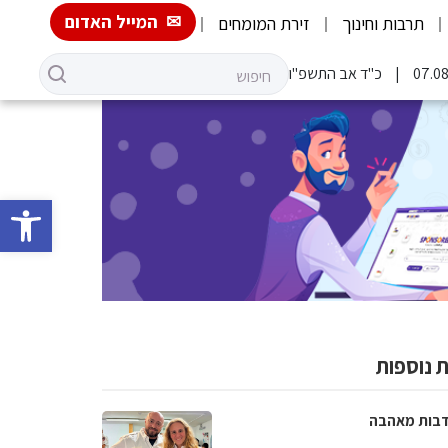
המייל האדום
תרבות וחינוך
זירת המומחים
כ"ד אב התשפ"ו
פתח סרגל 
 נוספות
בות מאהבה