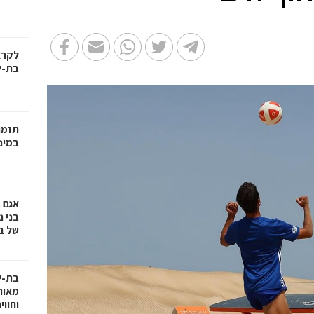
בת-י
תזמו
במינ
אגם 
של ב
בת-י
מאות
וחווי