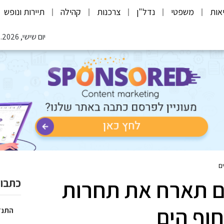
אות
משפטי
נדל"ן
צרכנות
קהילה
תיירות ונופש
יום שישי, 07.08.2026
ם
ם תארח את תחרות
כתבות
וף הים
התנד