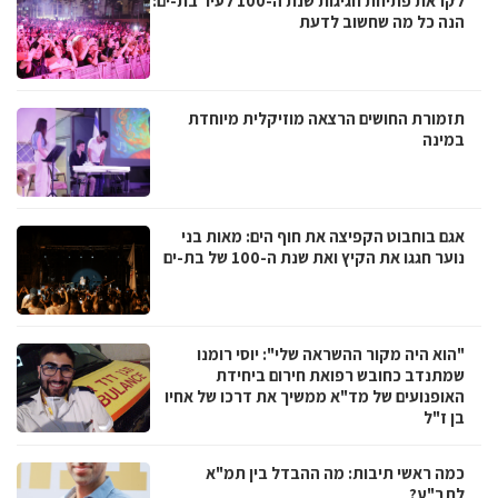
לקראת פתיחת חגיגות שנת ה-100 לעיר בת-ים:
הנה כל מה שחשוב לדעת
תזמורת החושים הרצאה מוזיקלית מיוחדת
במינה
אגם בוחבוט הקפיצה את חוף הים: מאות בני
נוער חגגו את הקיץ ואת שנת ה-100 של בת-ים
"הוא היה מקור ההשראה שלי": יוסי רומנו
שמתנדב כחובש רפואת חירום ביחידת
האופנועים של מד"א ממשיך את דרכו של אחיו
בן ז"ל
כמה ראשי תיבות: מה ההבדל בין תמ"א
לתב"ע?