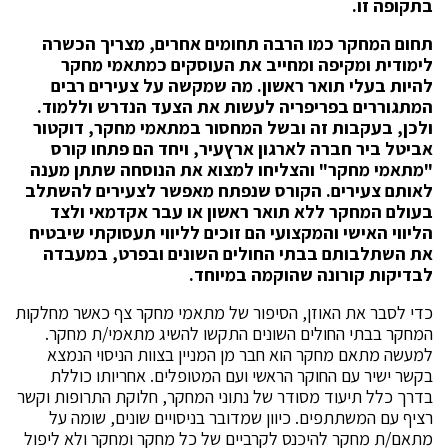
בתקופה זו.
תחום המחקר כמו הרבה תחומים אחרים, מצריך הכשרה
לימודית ומקיפה ומחייב את העוסקים כמתאמי מחקר
להיות בעלי תואר ראשון. מה שמקשה על צעירים רבים
המתגוררים בפריפריה לעשות את הצעד הנדרש וללמוד.
ולכן, בעקבות זה ובשל המחסור במתאמי מחקר, דוקטור
אביטל ביר חברה לארגון ארץעיר, ויחד הם פתחו קורס
"מתאמי מחקר" והצליחו למצוא את הנוסחה שתתן מענה
לאותם צעירים. הקורס שנפתח מאפשר לצעירים להשתלב
בעולם המחקר ללא תואר ראשון או עבר אקדמאי ולצד
הליווי האישי והמקצועי הם זוכים לליווי תעסוקתי שיבטיח
את השתלבותם בבתי החולים השונים ובפרט, במעבדה
לבדיקות קורונה שהוקמה במיוחד.
כדי לסבר את האוזן, הסיפור של מתאמי מחקר צף כאשר מחלקות
המחקר בבתי החולים השונים התקשו להשיג מתאמי/ת מחקר.
למעשה מתאם מחקר הוא חבר מן המניין בצוות הניסוי הנמצא
בקשר ישיר עם החוקר הראשי ועם המטופלים. אחריותו כוללת
בדרך כלל תיעוד מסודר של נתוני המחקר, חלוקת התרופות וקשר
רציף עם המשתתפים. כיוון שמדובר בניסויים שונים, שומה על
מתאם/ת מחקר להיכנס לקרביים של כל מחקר ומחקר ולא ליפול