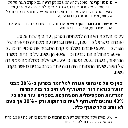
מ-מסנן קרינה:
מומלץ להשתמש במסנן קרינה עם מקדם הגנה של 30
SPF ומעלה. יש למרוח את התכשיר חצי שעה לפני היציאה מהבית, ושוב
כאשר מגיעים לים או למקום בו נחשפים לשמש. יש לחדש את המריחה כל
שעתיים, ולאחר שהייה במים או הזעה.
ש-שתייה מרובה:
הגוף מזיע ומאבד נוזלים בימים חמים. כדי למנוע את
התייבשות הגוף, יש להרבות בשתייה.
על פי הערכת האגודה למלחמה בסרטן, עד סוף שנת 2026
יאובחנו בישראל כ – 2,130 נשים וגברים עם מלנומה ממאירה של
העור. כ – 92% יאובחנו בשלב מוקדם המגביר את סיכויי הריפוי. כ
– 60% מהחולים הם גברים וכ – 40% הן נשים. על פי נתוני משרד
הבריאות, בשנת 2022 נפטרו כ- 229 ישראלים ממלנומה ממאירה
של העור. שיעור התמותה היה גבוה יותר בקרב גברים מאשר בקרב
נשים.
יצוין כי על פי נתוני אגודה למלחמה בסרטן כ- 30% מבני
הנוער כנראה חזרו להשתזף לעיתים קרובות למרות
המודעות המקסימלית המשתקפת בסקרים. עוד עלה כי:
40% נוהגים להשתזף לעיתים רחוקות ורק – 30%
אף פעם
לא נוהגים להשתזף כלל.
9% מאלו אשר משתזפים לעיתים קרובות כן יודעים כי חשיפה לא מבוקרת
לשמש עלולה לגרום לסרטן העור.