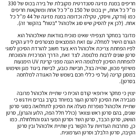
חריפים במנת מזיגה סטנדרטית מקובלת של בירה בכוס של 330
מ"ל כל אחת, יין בכוס של 150 מ"ל כל אחת ומשקאות חריפים
כמו (וודקה, וויסקי, טקילה וכדומה במנת מזיגה של 44 מ"ל כל
אחת. (לכן אין להסיק שיש סוג אלכוהול “בטוח” בהקשר זה).
מדובר במחקר תצפיתי שאינו מוכיח בוודאות שאלכוהול הוא
הגורם הישיר למחלה. עם זאת הממצאים מצטרפים לידע הקיים
לפיו הפחתת צריכת אלכוהול היא צעד חשוב להורדת הסיכון לסוגי
סרטן שונים לרבות מלנומה. לצד זאת, הדרך המרכזית והמוכחת
להפחתת הסיכון למלנומה היא הגנה מפני קרינת UV הימנעות
משיזוף מכוון, שהייה בצל, חבישת כובע, לבישת ביגוד מגן ושימוש
במסנן קרינה (על פי כללי חכם בשמש של האגודה למלחמה
בסרטן).
יצוין כי מחקר אירופאי קודם הוכיח כי שתיית אלכוהול מרובה
מגבירה את הסיכון לסרטן העור במיוחד בקרב גברים ויודגש כי
שתיית אלכוהול מופרזת מעלה את הסיכון לתחלואה בסוגי סרטן
שונים, בהם סרטן ראש וצוואר (כולל חלל הפה, הלוע והגרון), סרטן
הוושט, סרטן הכבד, סרטן השד וסרטן המעי הגס והחלחולת. כמו
כן, מתרבות העדויות על הקשר בין שתיית אלכוהול ובין סרטן
הקיבה, סרטן הלבלב וסרטן הערמונית.