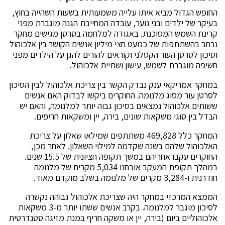
החופש הגדול מביא איתו עלייה משמעותית בשעות השהייה בחוץ,
בעיקר של ילדים ובני נוער, עובדה המחייבת הגנה מוגברת מפני
קרינת השמש המסוכנת. באגודה למלחמה בסרטן מגישים מחקר
נרחב בהשתתפות של כמעט חצי מיליון אנשים הקושר בין אלכוהול
וסיכון לסרטן העור הקטלני וקוראים להורים להגן על הילדים מפני
חשיפה מוגברת לשמש, עישון ושתיית אלכוהול.
במחקר אמריקאי ענק נבדק הקשר בין צריכת אלכוהול לבין הסיכון
לסרטן עור מסוג מלנומה. החוקרים ביקשו לבדוק האם אנשים
ששותים אלכוהול נמצאים בסיכון גבוה יותר למלנומה, והאם יש
הבדל בין סוגי משקאות שונים, בירה, יין ומשקאות חריפים.
המחקר כלל 469,828 משתתפים שמילאו שאלון על צריכת
האלכוהול שלהם בשנה שקדמה למילוי השאלון. לאחר מכן,
החוקרים עקבו אחריהם במשך תקופה חציונית של 15.5 שנים.
במהלך תקופת המעקב אובחנו 5,034 מקרים של מלנומה
חודרנית ו-3,284 מקרים של מלנומה בשלב מוקדם מאוד.
הממצא המרכזי במחקר היה שצריכת אלכוהול גבוהה נקשרה
לסיכון מוגבר למלנומה. בקרב אנשים ששתו יותר מ-3 משקאות
אלכוהוליים ביום (בירה, יין או משקה חריף במנת מזיגה סטנדרטית