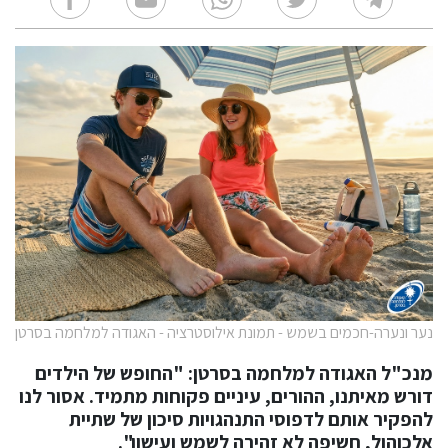
נער ונערה-חכמים בשמש - תמונת אילוסטרציה - האגודה למלחמה בסרטן
מנכ"ל האגודה למלחמה בסרטן:
"החופש של הילדים
דורש מאיתנו, ההורים, עיניים פקוחות מתמיד. אסור לנו
להפקיר אותם לדפוסי התנהגויות סיכון של שתיית
אלכוהול, חשיפה לא זהירה לשמש ועישון".