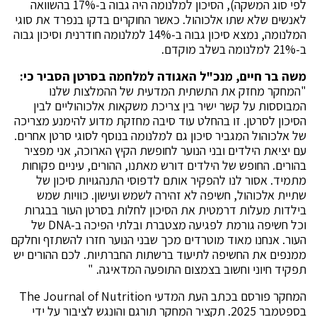
לפי סוג המשקה), הסיכון למלנומה היה גבוה ב-17% בהשוואה
לאנשים שלא שתו אלכוהול. כאשר החוקרים בדקו בנפרד את סוגי
המלנומה, נמצא סיכון גבוה ב-14% למלנומה חודרנית וסיכון גבוה
ב-21% למלנומה בשלב מוקדם.
משה בר חיים, מנכ"ל האגודה למלחמה בסרטן הסביר כי:
"המחקר מחזק את התשתית המדעית של ההמלצות שלנו
המבוססות על קשר ישיר בין צריכת משקאות אלכוהוליים לבין
הסיכון לסרטן. זו בהחלט עוד סיבה מחזקת מדוע להימנע מצריכה
של אלכוהול המגביר סיכון גם למלנומה בנוסף לסוגי סרטן אחרים.
עם יציאת הילדים ובני הנוער לחופשת הקיץ הארוכה, אני מפציר
בהורים. החופש של הילדים דורש מאתנו, ההורים, עיניים פקוחות
מתמיד. אסור לנו להפקיר אותם לדפוסי התנהגויות סיכון של
שתיית אלכוהול, חשיפה לא זהירה לשמש ועישון. כוויות שמש
בילדות מעלות דרמטית את הסיכון לחלות בסרטן העור בבגרות
וכל חשיפה גורמת לפגיעה מצטברת ובלתי הפיכה ב-DNA של
העור. אנחנו מאוד מוטרדים מכך שבני הנוער חזרו להשתזף וחלקם
ממנפים את החשיפה לתיעוד ברשתות החברתיות. לכם ההורים יש
תפקיד חיוני וחשוב בצמצום התופעה המדאיגה. "
המחקר פורסם בכתב העת המדעי The Journal of Nutrition
בספטמבר 2025. תקציר המחקר תורגם והונגש לציבור על ידי