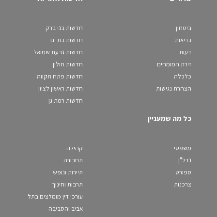
ביטחון
חדשות בני ברק
בריאות
חדשות בת ים
דעות
חדשות גבעת שמואל
זירת המומחים
חדשות חולון
כלכלה
חדשות פתח תקווה
הצהרת נגישות
חדשות ראשון לציון
חדשות רמת גן
כל מה שמעניין
משפטי
קהילה
נדל"ן
תחבורה
ספורט
תיירות ונופש
צרכנות
תרבות וחינוך
עורכי דין מומלצים בתל
אביב והסביבה