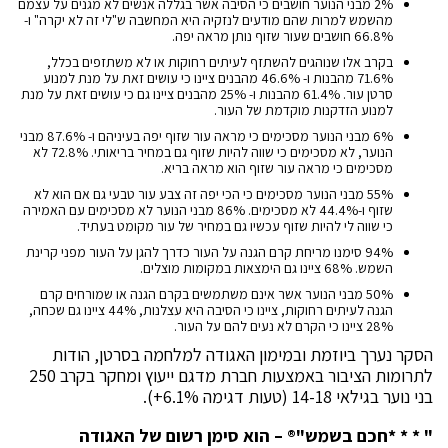
2% מבני הנוער חושבים כי הסיבה אשר בגללה אנשים לא מגנים על עצמם
מהשמש למרות שהם מודעים לנזקיה היא המחשבה ש"לי זה לא יקרה" ו-
66.8% חושבים שעור שזוף נותן מראה יפה.
בקרב אלו שנוהגים להשתזף לעיתים רחוקות או לא משתזפים בכלל,
71.6% מהבנות ו- 46.6% מהבנים ציינו כי עושים זאת על מנת למנוע
סרטן עור. 61.4% מהבנות ו- 25% מהבנים ציינו גם כי עושים זאת על מנת
למנוע הזדקנות מוקדמת של העור.
6% מבני הנוער מסכימים כי מראה עור שזוף יפה בעיניהם ו- 87.6% מבני
הנוער, לא מסכימים כי שווה להיות שזוף גם במחיר בריאותי. 72.8% לא
מסכימים כי מראה עור שזוף הוא מראה בריא.
55% מבני הנוער מסכימים כי הכי יפה זה צבע עור טבעי גם אם הוא לא
שזוף ו-44.4% לא מסכימים. 86% מבני הנוער לא מסכימים עם האמירה
כי שווה לי להיות שזוף עכשיו גם במחיר של עור מקומט בעתיד.
94% סימנו מריחת קרם הגנה על העור כדרך להגן על העור מפני קרינת
השמש. 68% ציינו גם הימצאות במקומות מוצלים.
50% מבני הנוער אשר אינם משתמשים בקרם הגנה או שמורחים קרם
הגנה לעיתים רחוקות, ציינו כי הסיבה היא עצלנות, 44% ציינו גם שכחה,
28% ציינו כי הקרם לא נעים להם על העור.
הסקר נערך ביוזמת ובמימון האגודה למלחמה בסרטן, הודות
לתרומות הציבור באמצעות חברת מדגם ייעוץ ומחקר בקרב 250
בני נוער בגילאי 14-18 (טעות דגימה 6.1%+).
" * * *
חכם בשמש"® – הוא סימן רשום של האגודה