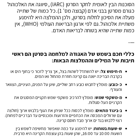
הסוכנות הבין לאומית לחקר הסרטן (IARC) , סיווגה את האלכוהול
כגורם מסרטן בבני אדם (קבוצה מס' 1). כל כמות של שתייה
מעלה את הסיכון לחלות בסרטן, ולכן ההמלצה היא להימנע
משתיית אלכוהול. גם לפי ארגון הבריאות העולמי (WHO), אין
כמות שתייה שהיא בטוחה לבריאות האדם.
—-
כללי חכם בשמש של האגודה למלחמה בסרטן הם ראשי
תיבות של המילים וההמלצות הבאות:
ח-חיפוש צל:
יש להשתדל לשהות בצל, אך צריך לזכור כי בחוף הים או
בקרבת הבריכה ישנה גם קרינה חוזרת מהחול ואו המים.
כ-כובע:
מומלץ לחבוש כובע רחב שוליים, שיגן על הפנים, העיניים, הצוואר
והעורף.
מ-משקפי שמש:
מומלץ להרכיב משקפי שמש תקניים המסננים את
הקרניים העל-סגולות.
ב-ביגוד מתאים:
מומלץ לכסות ככל שניתן את הגוף בלבוש ארוך (חולצה
עם שרוולים המכסה את הכתפיים והזרועות ומכנסיים עד הברכיים לפחות).
רצוי ללבוש בגד ים ארוך מבד חוסם קרינה.
ש-שעות בטוחות:
יש להימנע עד כמה שאפשר מחשיפה לשמש בין
השעות 10:00 עד 16:00, שהן שעות בהן עוצמת הקרינה היא מרבית.