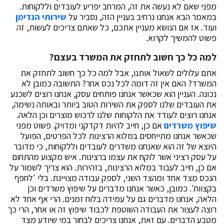
מפני שאם לא נעשה את זה, המרחב יפריע לעובדים וללקוחות.
במאמר הבא אנחנו נרחיב בעניין הזה, נסביר על
שירותי הנדימן
ועוד. אז אם הנושא מעניין אתכם, כל שאתם צריכים לעשות, זה
פשוט להמשיך לקרוא.
למה כל כך חשוב לתחזק את המשרד בעצם?
אתם עלולים לשאול אותנו, אבל למה כל כך חשוב לתחזק את
המשרד? האם אין זה דומה לכל נכס אחר? התשובה כמובן לא
נכונה. העניין הוא שכאשר אנחנו פותחים עסק, אנחנו רוצים לשכנע
את העובדים שלנו לספק את השירות הטוב ביותר ובאותה נשימה,
אנחנו רוצים לעודד את הלקוחות שלנו לרכוש מוצרים וכן הלאה.
שיפוץ משרדים
אם כן, חייב להיות דקדקני ומדויק. פשוט מפני
שכאשר אנחנו מתייחסים במלוא הרצינות לכל הפרטים, הפועל
היוצא של זה הוא שאנחנו משדרים לעובדים וללקוחות, כי מדובר
על עסק רציני אשר לוקח את עצמו ברצינות. איש מקצוע מהתחום
אם כן, חייב לעבוד במלוא הרצינות, בזהירות. הוא צריך לשמור על
הנכס מצד אחד ומהצד השני, לספק עבודה מצויינת. בלי 'לחפף
בקצוות'. כמובן, כאשר אנחנו מדברים על שיפוץ משרדים וכן
הלאה, אנחנו מדברים גם על עמידה בלוח זמנים. הרי אף אחד לא
רוצה לעצור את העבודה השוטפת לכבוד שיפוץ זה או אחר, הרי כך
מטבע הדברים. עם זאת, אנחנו צריכים לבחור במי שיודע מצד