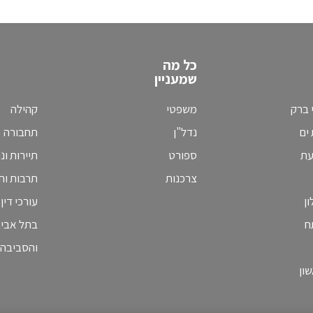
כל מה
שמעניין
 ברק
משפטי
קהילה
ים
נדל"ן
תחבורה
עת
ספורט
תיירות ונ
צרכנות
תרבות וחי
ן
עורכי דין
ח
בתל אבי
והסביבה
ון