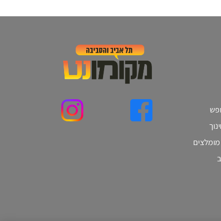
ופש
נוך
 מומלצים
ב