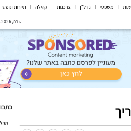
אות
משפטי
נדל"ן
צרכנות
קהילה
תיירות ונופש
שבת, 08.08.2026
יך
כתבות
תהלי