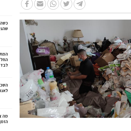
כשהז
שהגי
המתכ
החלט
לבד
השכר
לאנר
מה צר
הזמן