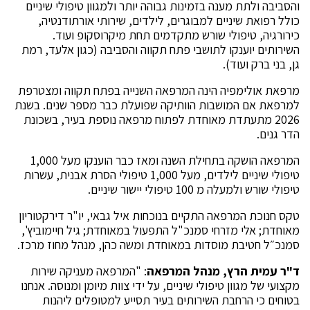
והסביבה ולתת מענה בזמינות גבוהה יותר ולמגוון טיפולי שיניים
כולל רפואת שיניים למבוגרים, לילדים, שירותי אורתודנטיה,
כירורגיה, טיפולי שורש מתקדמים תחת מיקרוסקופ ועוד.
השירותים יוענקו לתושבי פתח תקווה והסביבה (כגון אלעד, רמת
גן, בני ברק ועוד).
מרפאת אולימפיה הינה המרפאה השנייה בפתח תקווה ומצטרפת
למרפאת אם המושבות הוותיקה שפועלת כבר מספר שנים. בשנת
2026 מתעתדת מאוחדת לפתוח מרפאה נוספת בעיר, בשכונת
הדר גנים.
המרפאה הושקה בתחילת השנה ומאז כבר הוענקו מעל 1,000
טיפולי שיניים לילדים, מעל 1,000 טיפולי הסרת אבנית, עשרות
טיפולי שורש ולמעלה מ 100 טיפולי יישור שיניים.
טקס חנוכת המרפאה התקיים בנוכחות איל גבאי, יו"ר דירקטוריון
מאוחדת; אלי מזרחי סמנכ"ל התפעול במאוחדת; גיל חיימוביץ',
סמנכ״ל חטיבת מוסדות במאוחדת ומשה כהן, מנהל מחוז מרכז.
ד"ר עמית הרץ, מנהל המרפאה
: "המרפאה מעניקה שירות
מקצועי של מגוון טיפולי שיניים, על ידי צוות מיומן ומנוסה. אנחנו
בטוחים כי הרחבת השירותים בעיר תסייע למטופלים ליהנות